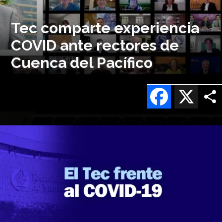
Tec comparte experiencia
COVID ante rectores de
Cuenca del Pacífico
Facebook
X
Imagen
o
logo