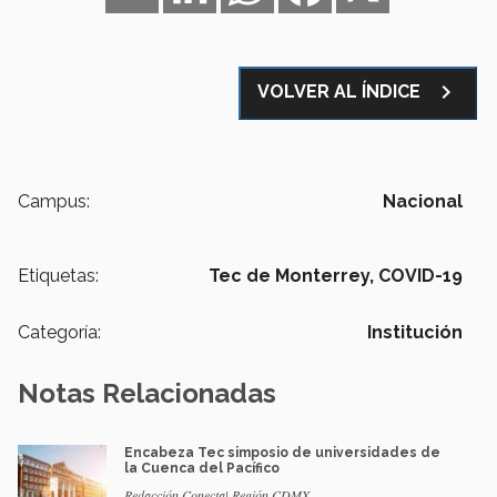
navigate_next
VOLVER AL ÍNDICE
Campus:
Nacional
Etiquetas:
Tec de Monterrey,
COVID-19
Categoría:
Institución
Notas Relacionadas
Encabeza Tec simposio de universidades de
la Cuenca del Pacífico
Redacción Conecta| Región CDMX