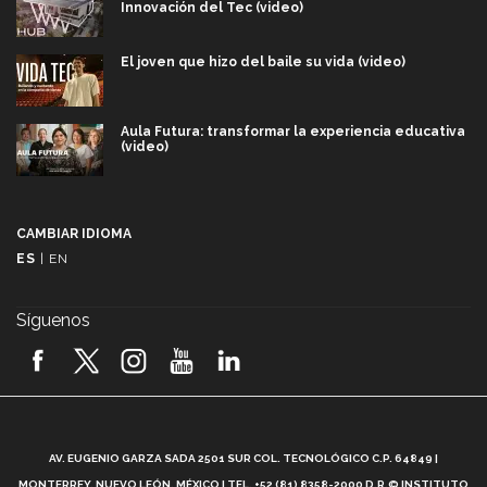
Innovación del Tec (video)
El joven que hizo del baile su vida (video)
Aula Futura: transformar la experiencia educativa
(video)
Más que un festival cultural: así es la magia de
VIBRART 2026 (video)
CAMBIAR IDIOMA
ES
|
EN
Javier Guzmán: investigación con impacto social
(video)
Síguenos
¡México, en el top del mundial de robótica FIRST
2026! (video)
Vida Tec: Pasión, disciplina y básquetbol, con Gael
Adame (video)
A
AV. EUGENIO GARZA SADA 2501 SUR COL. TECNOLÓGICO C.P. 64849 |
L
¿Cómo es el Modelo Educativo Tec? (video)
MONTERREY, NUEVO LEÓN, MÉXICO | TEL. +52 (81) 8358-2000 D.R.© INSTITUTO