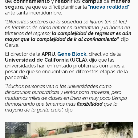
del
confinamiento
y
reabrir
los
campus
de
manera
segura,
ya que
es difícil planificar la
"nueva realidad"
ante tanta incertidumbre.
"Diferentes sectores de la sociedad se fijaron (en el Tec)
en términos de cómo entrar en cuarentena y lo hacen en
términos del regreso;
la complejidad de regresar es aún
mayor que la complejidad de ir al confinamiento"
, dijo
Garza.
El director de la
APRU
,
Gene Block,
directivo de la
Universidad de California (UCLA)
, dijo que las
universidades han enfrentado problemas comunes a
pesar de que se encuentran en diferentes etapas de la
pandemia.
"Muchas personas ven a las universidades como
dinosaurios: burocráticas y lentas para moverse, pero
mudamos miles de clases en línea en muy poco tiempo,
demostrando que tenemos más
flexibilidad
que la
mayoría de la gente creía",
dijo.