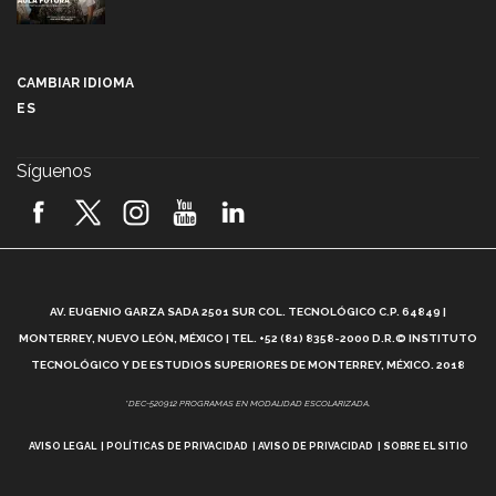
Más que un festival cultural: así es la magia de
VIBRART 2026 (video)
CAMBIAR IDIOMA
ES
Javier Guzmán: investigación con impacto social
(video)
Síguenos
¡México, en el top del mundial de robótica FIRST
2026! (video)
Vida Tec: Pasión, disciplina y básquetbol, con Gael
Adame (video)
A
AV. EUGENIO GARZA SADA 2501 SUR COL. TECNOLÓGICO C.P. 64849 |
L
¿Cómo es el Modelo Educativo Tec? (video)
MONTERREY, NUEVO LEÓN, MÉXICO | TEL. +52 (81) 8358-2000 D.R.© INSTITUTO
TECNOLÓGICO Y DE ESTUDIOS SUPERIORES DE MONTERREY, MÉXICO. 2018
Vida Tec: Feminismo e Inteligencia Artificial, Paola
*DEC-520912 PROGRAMAS EN MODALIDAD ESCOLARIZADA.
Ricaurte (video)
AVISO LEGAL
POLÍTICAS DE PRIVACIDAD
AVISO DE PRIVACIDAD
SOBRE EL SITIO