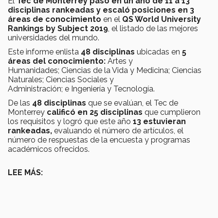
El
Tec de Monterrey pasó en un año de 11 a
13
disciplinas rankeadas y
escaló posiciones en 3
áreas de conocimiento
en el
QS World University
Rankings by Subject 2019
, el listado de las mejores
universidades del mundo.
Este informe enlista
48 disciplinas
ubicadas en
5
áreas del conocimiento:
Artes y
Humanidades; Ciencias de la Vida y Medicina; Ciencias
Naturales; Ciencias Sociales y
Administración; e Ingeniería y Tecnología.
De las
48
disciplinas
que se evalúan, el Tec de
Monterrey
calificó en 25 disciplinas
que cumplieron
los requisitos y logró que este año
13 estuvieran
rankeadas,
evaluando el número de artículos, el
número de respuestas de la encuesta y programas
académicos ofrecidos.
LEE MÁS: