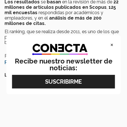
Los resultados
se
basan
en la revisión de más de
22
millones de artículos publicados en Scopus
,
125
mil encuestas
respondidas por académicos y
empleadores, y en el
análisis de más de 200
millones de citas.
El ranking, que se realiza desde 2011, es uno de los que
produce la reconocida rankeadora
británica
Quacquarelli Symonds Limited
.
×
Para dar
click aquí para conocer la tabla de
Recibe nuestro newsletter de
posiciones y el detalle por disciplina
.
noticias:
LEE MÁS: