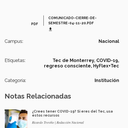
COMUNICADO-CIERRE-DE-
SEMESTRE-04-11-20.PDF
PDF
get_app
Campus:
Nacional
Etiquetas:
Tec de Monterrey,
COVID-19,
regreso consciente,
HyFlex+Tec
Categoría:
Institución
Notas Relacionadas
¿Crees tener COVID-19? Si eres del Tec, usa
estos recursos
Ricardo Treviño | Redacción Nacional