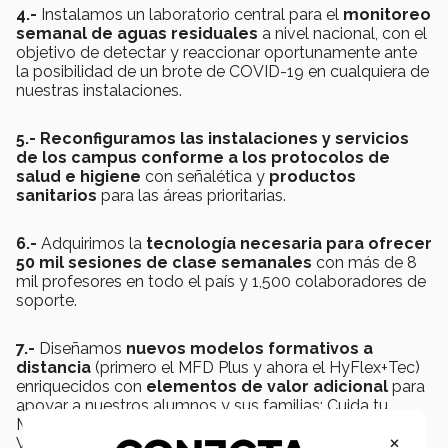
4.-
Instalamos un laboratorio central para el
monitoreo
semanal de aguas residuales
a nivel nacional, con el
objetivo de detectar y reaccionar oportunamente ante
la posibilidad de un brote de COVID-19 en cualquiera de
nuestras instalaciones.
5.- Reconfiguramos las instalaciones y
servicios
de los campus conforme a los protocolos de
salud e higiene
con señalética y
productos
sanitarios
para las áreas prioritarias.
6.-
Adquirimos la
tecnología necesaria para ofrecer
50 mil sesiones de clase semanales
con más de 8
mil profesores en todo el país y 1,500 colaboradores de
soporte.
7.-
Diseñamos
nuevos modelos formativos a
distancia
(primero el MFD Plus y ahora el HyFlex+Tec)
enriquecidos con
elementos de valor adicional
para
apoyar a nuestros alumnos y sus familias: Cuida tu
Mente, Boost your Skills, LiFE@Home y Beneficios de
×
Valor Tec.