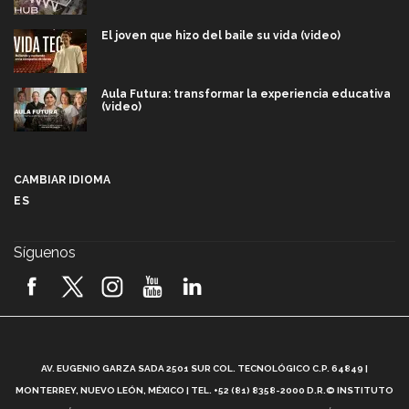
El joven que hizo del baile su vida (video)
Aula Futura: transformar la experiencia educativa
(video)
Más que un festival cultural: así es la magia de
VIBRART 2026 (video)
CAMBIAR IDIOMA
ES
Javier Guzmán: investigación con impacto social
(video)
Síguenos
¡México, en el top del mundial de robótica FIRST
2026! (video)
Vida Tec: Pasión, disciplina y básquetbol, con Gael
Adame (video)
A
AV. EUGENIO GARZA SADA 2501 SUR COL. TECNOLÓGICO C.P. 64849 |
L
¿Cómo es el Modelo Educativo Tec? (video)
MONTERREY, NUEVO LEÓN, MÉXICO | TEL. +52 (81) 8358-2000 D.R.© INSTITUTO