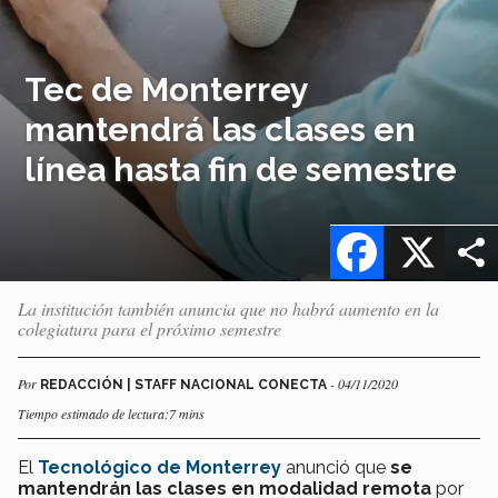
Tec de Monterrey
mantendrá las clases en
línea hasta fin de semestre
Facebook
X
La institución también anuncia que no habrá aumento en la
colegiatura para el próximo semestre
Por
- 04/11/2020
REDACCIÓN | STAFF NACIONAL CONECTA
Tiempo estimado de lectura:7 mins
El
Tecnológico de Monterrey
anunció que
se
mantendrán las clases en modalidad remota
por