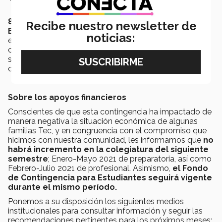
8.-
Creamos un
Fondo de Contingencia para
Recibe nuestro newsletter de
Estudiantes
, para apoyar a las familias Tec que han
noticias:
enfrentado problemas económicos derivados de esta
crisis. A través de este programa, miles de estudiantes
se han visto beneficiados con descuentos, prórrogas,
condonaciones o becas, acordes a cada situación.
Sobre los apoyos financieros
Conscientes de que esta contingencia ha impactado de
manera negativa la situación económica de algunas
familias Tec, y en congruencia con el compromiso que
hicimos con nuestra comunidad, les informamos que
no
habrá incremento en la colegiatura del siguiente
semestre
; Enero-Mayo 2021 de preparatoria, así como
Febrero-Julio 2021 de profesional. Asimismo,
el Fondo
de Contingencia para Estudiantes seguirá vigente
durante el mismo período.
Ponemos a su disposición los siguientes medios
institucionales para consultar información y seguir las
recomendaciones pertinentes para los próximos meses: