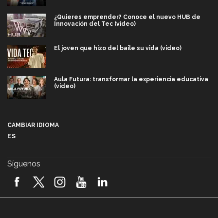
¿Quieres emprender? Conoce el nuevo HUB de
Innovación del Tec (video)
El joven que hizo del baile su vida (video)
Aula Futura: transformar la experiencia educativa
(video)
Más que un festival cultural: así es la magia de
VIBRART 2026 (video)
CAMBIAR IDIOMA
ES
Javier Guzmán: investigación con impacto social
(video)
Síguenos
¡México, en el top del mundial de robótica FIRST
2026! (video)
Vida Tec: Pasión, disciplina y básquetbol, con Gael
Adame (video)