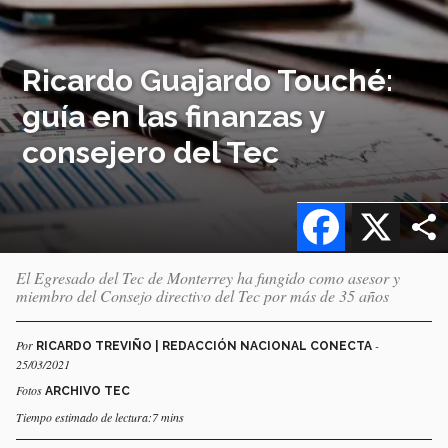
Ricardo Guajardo Touché:
guía en las finanzas y
consejero del Tec
Facebook
X
El Egresado del Tec de Monterrey ha fungido como asesor y
miembro del Consejo directivo del Tec por más de 35 años
Por
-
RICARDO TREVIÑO | REDACCIÓN NACIONAL CONECTA
25/03/2021
Fotos
ARCHIVO TEC
Tiempo estimado de lectura:7 mins