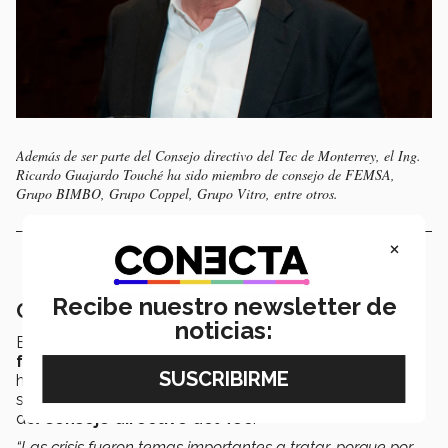
Además de ser parte del Consejo directivo del Tec de Monterrey, el Ing.
Ricardo Guajardo Touché ha sido miembro de consejo de FEMSA,
Grupo BIMBO, Grupo Coppel, Grupo Vitro, entre otros.
×
Recibe nuestro newsletter de
Cuidado e impulso al patrimonio del Tec
noticias:
El ingeniero Ricardo Guajardo puntualiza que
hacer
frente a las crisis económicas
que en años pasados
han afectado a México y otras regiones del mundo, ha
sido uno de los retos más importantes como miembro
del
Consejo directivo del Tec
.
“Las crisis fueron temas importantes a tratar, porque por