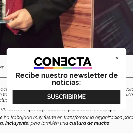
×
ey.
Recibe nuestro newsletter de
noticias:
tivista creíble; líder del cambio y la cultura; curador de recur
total; administrador de las leyes regulatorias; intérprete y di
ctuales”,
señaló
.
l Tec destacó que
la presea va para todo el equipo.
que ha trabajado muy fuerte en transformar la organización par
a, incluyente
; pero también una
cultura de mucha