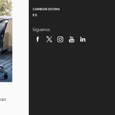
Más que un festival cultural: así es
la magia de VIBRART 2026 (video)
CAMBIAR IDIOMA
ES
Javier Guzmán: investigación con
impacto social (video)
Síguenos
¡México, en el top del mundial de
robótica FIRST 2026! (video)
Vida Tec: Pasión, disciplina y
básquetbol, con Gael Adame
(video)
¿Cómo es el Modelo Educativo
Tec? (video)
Vida Tec: Feminismo e Inteligencia
Artificial, Paola Ricaurte (video)
ran: