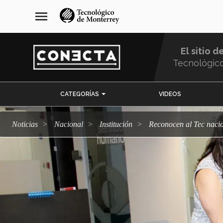
Pasar
navegación
menu
al
principal
contenido
principal
El sitio d
Tecnológic
Menu
CATEGORÍAS
VIDEOS
Comunidad
Noticias
Nacional
Institución
Reconocen al Tec naci