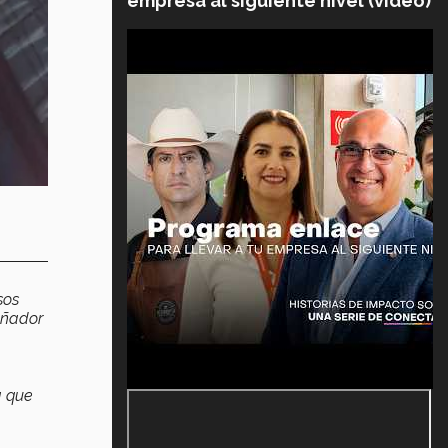
empresa al siguiente nivel (video)
sos
señador
a que