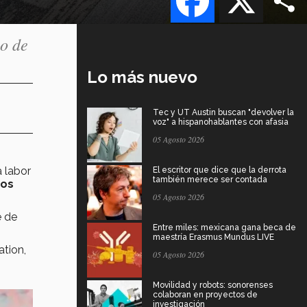
co de
Lo más nuevo
Tec y UT Austin buscan "devolver la
voz" a hispanohablantes con afasia
05 Agosto 2026
 labor
El escritor que dice que la derrota
también merece ser contada
sos
05 Agosto 2026
e de
Entre miles: mexicana gana beca de
maestría Erasmus Mundus LIVE
tion,
05 Agosto 2026
Movilidad y robots: sonorenses
colaboran en proyectos de
investigación