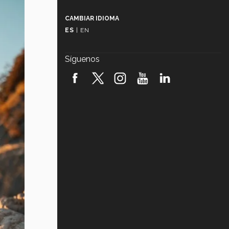
Más que un festival cultural: así es
la magia de VIBRART 2026 (video)
CAMBIAR IDIOMA
ES
|
EN
Javier Guzmán: investigación con
impacto social (video)
Síguenos
¡México, en el top del mundial de
robótica FIRST 2026! (video)
Vida Tec: Pasión, disciplina y
básquetbol, con Gael Adame
(video)
¿Cómo es el Modelo Educativo
Tec? (video)
Vida Tec: Feminismo e Inteligencia
Artificial, Paola Ricaurte (video)