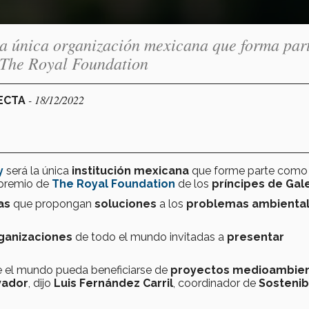
 la única organización mexicana que forma par
 The Royal Foundation
- 18/12/2022
NECTA
y
será la única
institución mexicana
que forme parte como
 premio de
The Royal Foundation
de los
príncipes de Gal
vas
que propongan
soluciones
a los
problemas ambienta
ganizaciones
de todo el mundo invitadas a
presentar
 el mundo pueda beneficiarse de
proyectos medioambien
vador
, dijo
Luis Fernández Carril
, coordinador de
Sostenib