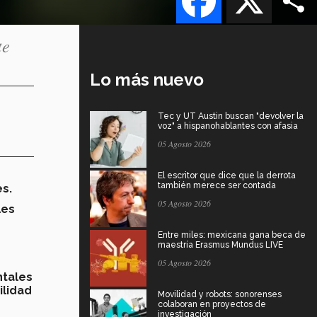
te
Lo más nuevo
Tec y UT Austin buscan "devolver la
voz" a hispanohablantes con afasia
05 Agosto 2026
El escritor que dice que la derrota
también merece ser contada
es.
05 Agosto 2026
les
Entre miles: mexicana gana beca de
maestría Erasmus Mundus LIVE
05 Agosto 2026
tales
ilidad
Movilidad y robots: sonorenses
colaboran en proyectos de
investigación