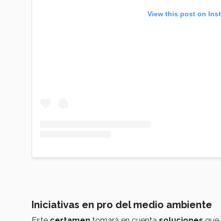
View this post on Ins
Iniciativas en pro del medio ambiente
Este
certamen
tomará en cuenta
soluciones
que 