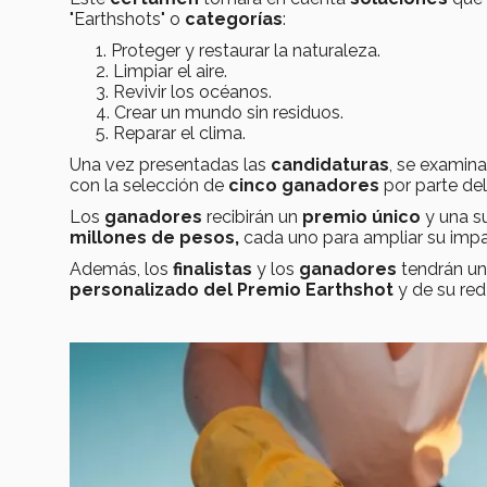
"Earthshots" o
categorías
:
Proteger y restaurar la naturaleza.
Limpiar el aire.
Revivir los océanos.
Crear un mundo sin residuos.
Reparar el clima.
Una vez presentadas las
candidaturas
, se examin
con la selección de
cinco ganadores
por parte de
Los
ganadores
recibirán un
premio único
y una 
millones de pesos,
cada uno para ampliar su imp
Además, los
finalistas
y los
ganadores
tendrán u
personalizado del Premio Earthshot
y de su red