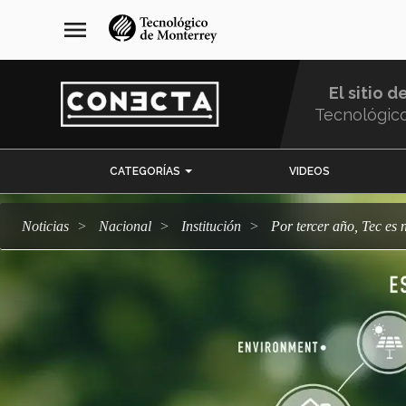
Pasar
navegación
menu
al
principal
contenido
principal
El sitio d
Tecnológic
Menu
CATEGORÍAS
VIDEOS
Comunidad
Noticias
Nacional
Institución
Por tercer año, Tec e