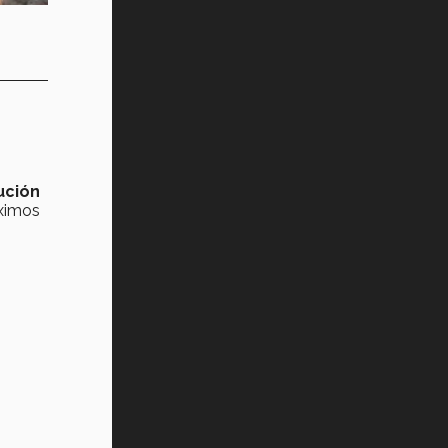
ución
óximos