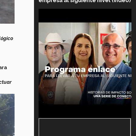
empresa al siguiente nivel (video)
lógico
ara
ctuar