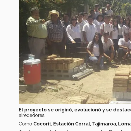
El proyecto se originó, evolucionó y se desta
alrededores.
Como
Cocorit
,
Estación
Corral
,
Tajimaroa
,
Lom