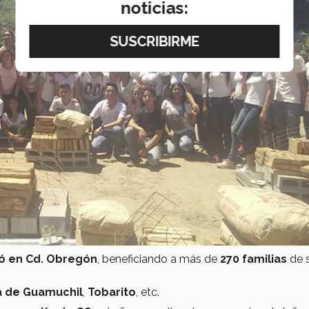
noticias:
có en Cd. Obregón
, beneficiando a más de
270 familias
de 
a
de
Guamuchil
,
Tobarito
, etc.