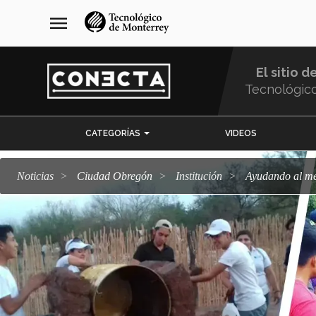
Pasar
navegación
menu
al
principal
contenido
principal
El sitio d
Tecnológic
Menu
CATEGORÍAS
VIDEOS
Comunidad
Noticias
Ciudad Obregón
Institución
Ayudando al m