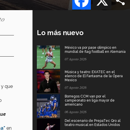
to
Lo más nuevo
México va por pase olímpico en
mundial de flag football en Alemania
07 Agosto 2026
Música y teatro: EXATEC en el
elenco de El Fantasma de la Ópera
Mexico
y que
07 Agosto 2026
Borregos CCM van por el
o
campeonato en liga mayor de
americano
06 Agosto 2026
que
Del escenario de PrepaTec Qro al
teatro musical en Estados Unidos
ña”
en