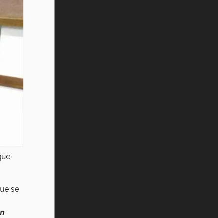
que
ue se
en