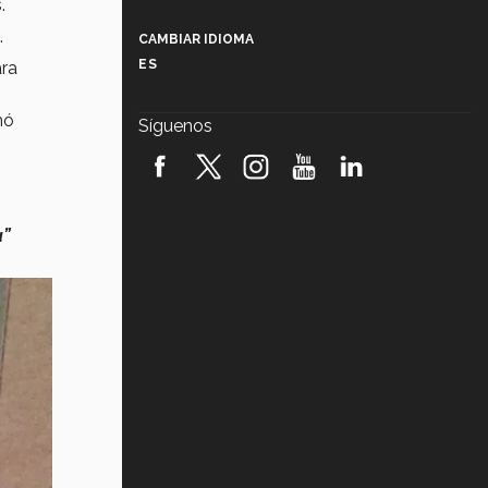
.
Más que un festival cultural: así es
la magia de VIBRART 2026 (video)
.
CAMBIAR IDIOMA
ES
ra
Javier Guzmán: investigación con
impacto social (video)
mó
Síguenos
¡México, en el top del mundial de
robótica FIRST 2026! (video)
Vida Tec: Pasión, disciplina y
básquetbol, con Gael Adame
a”
(video)
¿Cómo es el Modelo Educativo
Tec? (video)
Vida Tec: Feminismo e Inteligencia
Artificial, Paola Ricaurte (video)