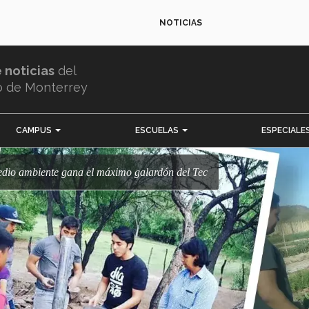
NOTICIAS
e noticias
del
o de Monterrey
CAMPUS
ESCUELAS
ESPECIALE
edio ambiente gana el máximo galardón del Tec