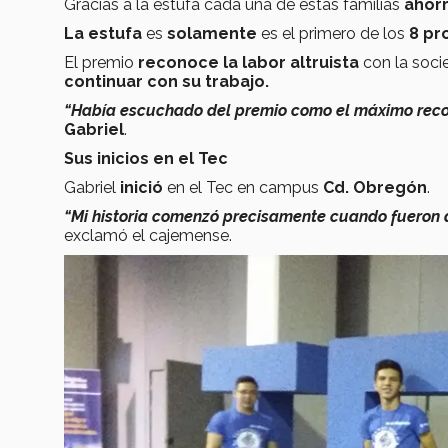
Gracias a la estufa cada una de estas familias
ahor
La estufa
es
solamente
es el primero de los
8 pr
El premio
reconoce la labor altruista
con la soci
continuar con su trabajo.
“Había escuchado del premio como el máximo rec
Gabriel
.
Sus inicios en el Tec
Gabriel
inició
en el Tec en campus
Cd. Obregón
.
“Mi historia comenzó precisamente cuando fueron 
exclamó el cajemense.