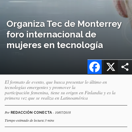
Organiza Tec de Monterrey
foro internacional de
mujeres en tecnología
Facebook
X
El formato de evento, que busca presentar lo último en
tecnologías emergentes y promover la
participación femenina, tiene su origen en Finlandia y es la
primera vez que se realiza en Latinoamérica
Por
- 10/07/2018
REDACCIÓN CONECTA
Tiempo estimado de lectura:3 mins