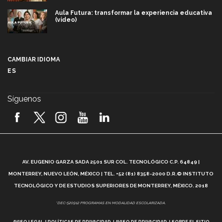
Aula Futura: transformar la experiencia educativa
(video)
Más que un festival cultural: así es la magia de
VIBRART 2026 (video)
CAMBIAR IDIOMA
ES
Javier Guzmán: investigación con impacto social
(video)
Síguenos
¡México, en el top del mundial de robótica FIRST
2026! (video)
Vida Tec: Pasión, disciplina y básquetbol, con Gael
Adame (video)
A
AV. EUGENIO GARZA SADA 2501 SUR COL. TECNOLÓGICO C.P. 64849 |
L
¿Cómo es el Modelo Educativo Tec? (video)
MONTERREY, NUEVO LEÓN, MÉXICO | TEL. +52 (81) 8358-2000 D.R.© INSTITUTO
TECNOLÓGICO Y DE ESTUDIOS SUPERIORES DE MONTERREY, MÉXICO. 2018
Vida Tec: Feminismo e Inteligencia Artificial, Paola
*DEC-520912 PROGRAMAS EN MODALIDAD ESCOLARIZADA.
Ricaurte (video)
AVISO LEGAL
POLÍTICAS DE PRIVACIDAD
AVISO DE PRIVACIDAD
SOBRE EL SITIO