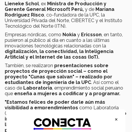
Lieneke Schol
, ex
Ministra de Producción y
Gerente General Microsoft Perú,
y de
Mariana
Rodriguez Risco
, co-fundadora de la UPC, la
Universidad Privada del Norte, CIBERTEC y el Instituto
Tecnológico del Norte (ITN).
Empresas nórdicas, como
Nokia
y
Ericsson
, en tanto,
pusieron al público al día en cuanto a las últimas
innovaciones tecnológicas relacionadas con la
digitalización, la conectividad, la Inteligencia
Artificial y el Internet de las cosas (IoT).
También, se realizaron
presentaciones sobre
proyectos de proyección social – como el
proyecto "Cunas que salvan" – realizado por
estudiantes de ingeniería de la UPC
. Así como el
caso de
Laboratoria
, emprendimiento social peruano
que
enseña a mujeres a codificar y a programar.
"Estamos felices de poder darle aún más
visibilidad a emprendimientos
como Laboratoria
(...)
Es una excelente primera edición de un evento
×
internacional que buscamos repetir cada año y
llevar a todos los países donde el Tec tiene
presencia",
expresó
Carla Diez.