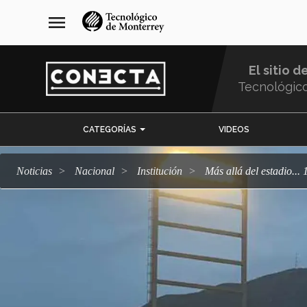
Pasar
navegación
menu
al
principal
contenido
principal
El sitio d
Tecnológic
Menu
CATEGORÍAS
VIDEOS
Comunidad
Noticias
Nacional
Institución
Más allá del estadio..