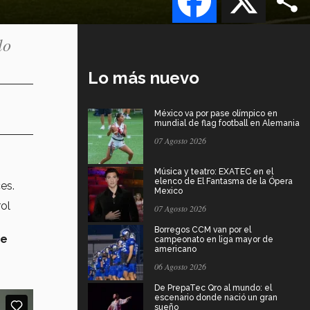
lo
Lo más nuevo
México va por pase olímpico en
mundial de flag football en Alemania
07 Agosto 2026
Música y teatro: EXATEC en el
elenco de El Fantasma de la Ópera
es.
Mexico
ol
07 Agosto 2026
Borregos CCM van por el
de
campeonato en liga mayor de
americano
06 Agosto 2026
De PrepaTec Qro al mundo: el
escenario donde nació un gran
sueño