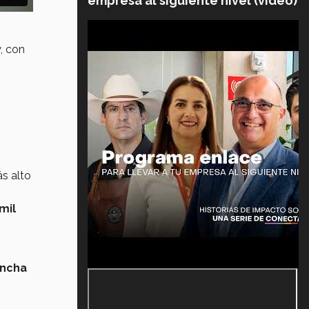
empresa al siguiente nivel (video)
, con
s alto
mil
ncha