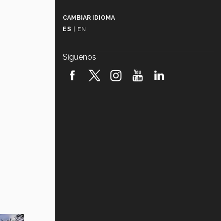
Más que un festival cultural: así es
la magia de VIBRART 2026 (video)
CAMBIAR IDIOMA
ES
|
EN
Javier Guzmán: investigación con
impacto social (video)
Síguenos
¡México, en el top del mundial de
robótica FIRST 2026! (video)
Vida Tec: Pasión, disciplina y
básquetbol, con Gael Adame
(video)
¿Cómo es el Modelo Educativo
Tec? (video)
Vida Tec: Feminismo e Inteligencia
Artificial, Paola Ricaurte (video)