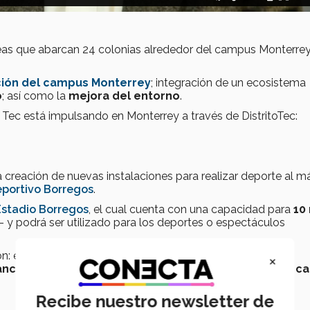
s que abarcan 24 colonias alrededor del campus Monterrey
ción del campus Monterrey
; integración de un ecosistema
o
; así como la
mejora del entorno
.
 Tec está impulsando en Monterrey a través de DistritoTec:
reación de nuevas instalaciones para realizar deporte al má
portivo Borregos
.
Estadio Borregos
, el cual cuenta con una capacidad para
10 
- y podrá ser utilizado para los deportes o espectáculos
n: el
Estadio Azul
, una
pista de atletismo
, un
campo
×
anchas de futbol rápido
, una
cancha de tochito
y una
ca
Recibe nuestro newsletter de