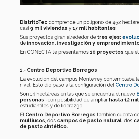
DistritoTec
comprende un polígono de 452 hectárea
casi
9 mil viviendas
y
17 mil habitantes
.
Sus proyectos giran alrededor de
tres ejes:
evolu
de
innovación, investigación y emprendimient
En CONECTA te presentamos
10 proyectos
que el
1.- Centro Deportivo Borregos
La evolución del campus Monterrey contemplaba la c
nivel. Esto dio paso a la configuración del
Centro De
Son 14 hectáreas en las que se encuentra el nuevo
personas
-con posibilidad de ampliar
hasta 12 mil
estudiantiles y de liderazgo.
El
Centro Deportivo Borregos
también cuenta co
multiusos
, dos
campos de pasto natural
, dos
c
de pasto sintético.