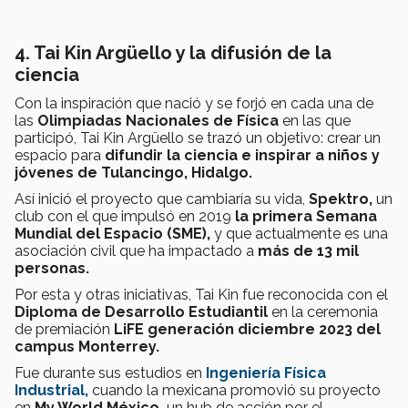
4. Tai Kin Argüello y la difusión de la
ciencia
Con la inspiración que nació y se forjó en cada una de
las
Olimpiadas Nacionales de Física
en las que
participó, Tai Kin Argüello se trazó un objetivo: crear un
espacio para
difundir la ciencia e inspirar a niños y
jóvenes de Tulancingo, Hidalgo.
Así inició el proyecto que cambiaría su vida,
Spektro,
un
club con el que impulsó en 2019
la primera Semana
Mundial del Espacio (SME),
y que actualmente es una
asociación civil que ha impactado a
más de 13 mil
personas.
Por esta y otras iniciativas, Tai Kin fue reconocida con el
Diploma de Desarrollo Estudiantil
en la ceremonia
de premiación
LiFE generación diciembre 2023 del
campus Monterrey.
Fue durante sus estudios en
Ingeniería Física
Industrial,
cuando la mexicana promovió su proyecto
en
My World México,
un hub de acción por el