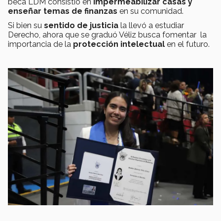
beca LDM consistió en
impermeabilizar casas y
enseñar temas de finanzas
en su comunidad.
Si bien su
sentido de justicia
la llevó a estudiar
Derecho, ahora que se graduó Véliz busca fomentar la
importancia de la
protección intelectual
en el futuro.