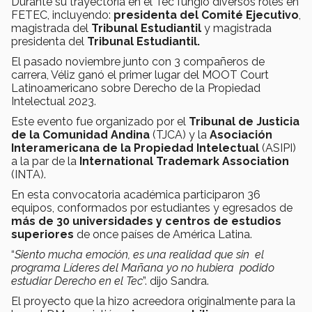
Durante su trayectoria en el Tec fungió diversos roles en
FETEC, incluyendo:
p
residenta del Comité Ejecutivo
,
magistrada del
Tribunal Estudiantil
y magistrada
presidenta del
Tribunal Estudiantil.
El pasado noviembre junto con 3 compañeros de
carrera, Véliz ganó el primer lugar del MOOT Court
Latinoamericano sobre Derecho de la Propiedad
Intelectual 2023.
Este evento fue organizado por el
Tribunal de Justicia
de la Comunidad Andina
(TJCA) y la
Asociación
Interamericana de la Propiedad Intelectual
(ASIPI)
a la par de la
International Trademark Association
(INTA).
En esta convocatoria académica participaron 36
equipos, conformados por estudiantes y egresados de
más de 30 universidades y centros de estudios
superiores
de once países de América Latina.
“
Siento mucha emoción, es una realidad que sin el
programa Líderes del Mañana yo no hubiera podido
estudiar Derecho en el Tec
”. dijo Sandra.
El proyecto que la hizo acreedora originalmente para la