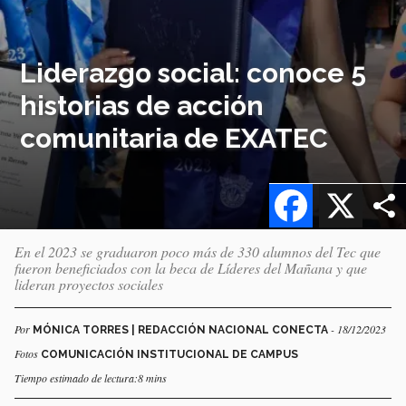
Liderazgo social: conoce 5
historias de acción
comunitaria de EXATEC
Facebook
X
En el 2023 se graduaron poco más de 330 alumnos del Tec que
fueron beneficiados con la beca de Líderes del Mañana y que
lideran proyectos sociales
Por
- 18/12/2023
MÓNICA TORRES | REDACCIÓN NACIONAL CONECTA
Fotos
COMUNICACIÓN INSTITUCIONAL DE CAMPUS
Tiempo estimado de lectura:8 mins