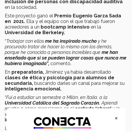
inclusión de personas con discapacidad auditiva
en la sociedad.
Este proyecto ganó el
Premio Eugenio Garza Sada
en 2021.
Ella y el equipo con el que trabajó fueron
acreedores a un
bootcamp intensivo
en la
Universidad de Berkeley.
“
Trabajar con ellos
me ha inspirado mucho
y he
procurado tratar de hacer lo mismo con los demás,
porque he conocido a personas increíbles que
me han
enseñado que sí se pueden lograr cosas que nunca me
hubiera imaginado
”,
comentó.
En
preparatoria,
Jiménez ya había desarrollado
clases de ética y psicología para alumnos de
secundaria,
buscando darles un canal para mejorar su
inteligencia emocional.
“
Fui a estudiar un semestre a Milán, en Italia, a la
Universidad Católica del Sagrado Corazón.
Aprendí
mucho a cómo manejarme en el
contexto laboral
y lo
valoro mucho
”, compartió sobre su experiencia
×
internacional.
La originaria de
Ciudad de México
acaba de concluir