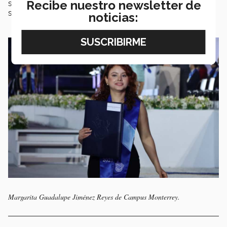
Recibe nuestro newsletter de
sus prácticas en
Sigma Alimentos
y busca continuar
su
desarrollo profesional en Estados Unidos.
noticias:
Margarita Guadalupe Jiménez Reyes de Campus Monterrey.