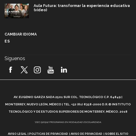
Aula Futura: transformar la experiencia educativa
(video)
Más que un festival cultural: así es la magia de
VIBRART 2026 (video)
CAMBIAR IDIOMA
ES
Javier Guzmán: investigación con impacto social
(video)
Síguenos
¡México, en el top del mundial de robótica FIRST
2026! (video)
Vida Tec: Pasión, disciplina y básquetbol, con Gael
Adame (video)
A
AV. EUGENIO GARZA SADA 2501 SUR COL. TECNOLÓGICO C.P. 64849 |
L
¿Cómo es el Modelo Educativo Tec? (video)
MONTERREY, NUEVO LEÓN, MÉXICO | TEL. +52 (81) 8358-2000 D.R.© INSTITUTO
TECNOLÓGICO Y DE ESTUDIOS SUPERIORES DE MONTERREY, MÉXICO. 2018
Vida Tec: Feminismo e Inteligencia Artificial, Paola
*DEC-520912 PROGRAMAS EN MODALIDAD ESCOLARIZADA.
Ricaurte (video)
AVISO LEGAL
POLÍTICAS DE PRIVACIDAD
AVISO DE PRIVACIDAD
SOBRE EL SITIO