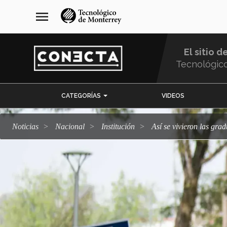
Pasar
navegación
menu
al
principal
contenido
principal
El sitio d
Tecnológic
Menu
CATEGORÍAS
VIDEOS
Comunidad
Noticias
Nacional
Institución
Así se vivieron las gr