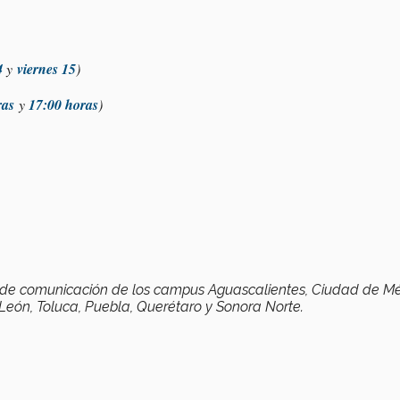
4
y
viernes 15
)
ras
y
17:00 horas
)
s de comunicación de los campus Aguascalientes, Ciudad de Mé
eón, Toluca, Puebla, Querétaro y Sonora Norte.