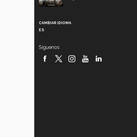
Más que un festival cultural: así es
la magia de VIBRART 2026 (video)
CAMBIAR IDIOMA
ES
Javier Guzmán: investigación con
impacto social (video)
Síguenos
¡México, en el top del mundial de
robótica FIRST 2026! (video)
Vida Tec: Pasión, disciplina y
básquetbol, con Gael Adame
(video)
¿Cómo es el Modelo Educativo
Tec? (video)
Vida Tec: Feminismo e Inteligencia
Artificial, Paola Ricaurte (video)