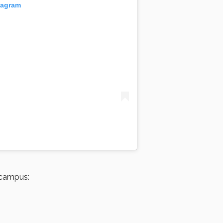
tagram
 campus: