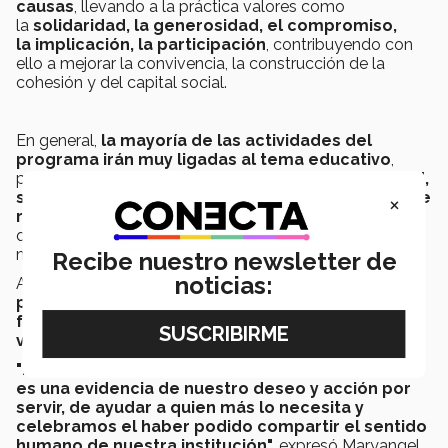
causas
, llevando a la práctica valores como
la
solidaridad
, la
generosidad
, el
compromiso
,
la
implicación
, la
participación
, contribuyendo con
ello a mejorar la convivencia, la construcción de la
cohesión y del capital social.
En general,
la mayoría de las actividades del
programa irán muy ligadas al tema educativo
,
pero,
en esta ocasión, para esta primera actividad,
se consideró pertinente iniciar con actividades de
×
reconstrucción del sismo
, tal como muchas en las
que la Comunidad Tec estuvo apoyando, pero de
manera personal en las semanas y meses pasados.
Recibe nuestro newsletter de
noticias:
Ahora, el
programa de Voluntariado Institucional
permite a los colaboradores unirse más
fácilmente a actividades sociales y ejercer esta
vocación de ayuda.
"
Este lanzamiento del Voluntariado Institucional
es una evidencia de nuestro deseo y acción por
servir, de ayudar a quien más lo necesita y
celebramos el haber podido compartir el sentido
humano de nuestra institución",
expresó Maryangel