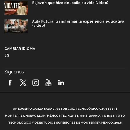
El joven que hizo del baile su vida (video)
Aula Futura: transformar la experiencia educativa
(video)
Más que un festival cultural: así es la magia de
VIBRART 2026 (video)
CAMBIAR IDIOMA
ES
Javier Guzmán: investigación con impacto social
(video)
Síguenos
¡México, en el top del mundial de robótica FIRST
2026! (video)
Vida Tec: Pasión, disciplina y básquetbol, con Gael
Adame (video)
A
AV. EUGENIO GARZA SADA 2501 SUR COL. TECNOLÓGICO C.P. 64849 |
L
¿Cómo es el Modelo Educativo Tec? (video)
MONTERREY, NUEVO LEÓN, MÉXICO | TEL. +52 (81) 8358-2000 D.R.© INSTITUTO
TECNOLÓGICO Y DE ESTUDIOS SUPERIORES DE MONTERREY, MÉXICO. 2018