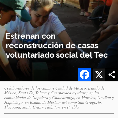
Estrenan con
reconstrucción de casas
voluntariado social del Tec
Facebook
X
Colaboradores de los campus Ciudad de México, Estado de
México, Santa Fe, Toluca y Cuernavaca ayudaron en las
comunidades de Nopalera y Chalcatzingo, en Morelos; Ocuilan y
Joquicingo, en Estado de México; así como San Gregorio,
Tlacoapa, Santa Cruz y Tlalpitan, en Puebla.