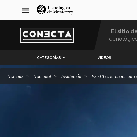
Pasar
navegación
menu
al
principal
contenido
principal
El sitio d
Tecnológic
Menu
CATEGORÍAS
VIDEOS
Comunidad
Noticias
Nacional
Institución
Es el Tec la mejor un