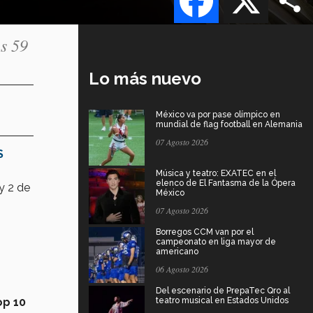
es 59
Lo más nuevo
México va por pase olímpico en
mundial de flag football en Alemania
07 Agosto 2026
S
Música y teatro: EXATEC en el
elenco de El Fantasma de la Ópera
y 2 de
México
07 Agosto 2026
Borregos CCM van por el
campeonato en liga mayor de
americano
06 Agosto 2026
Del escenario de PrepaTec Qro al
op 10
teatro musical en Estados Unidos