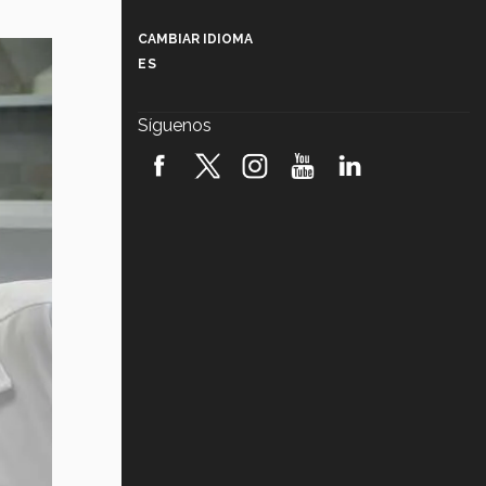
Más que un festival cultural: así es
la magia de VIBRART 2026 (video)
CAMBIAR IDIOMA
ES
Javier Guzmán: investigación con
impacto social (video)
Síguenos
¡México, en el top del mundial de
robótica FIRST 2026! (video)
Vida Tec: Pasión, disciplina y
básquetbol, con Gael Adame
(video)
¿Cómo es el Modelo Educativo
Tec? (video)
Vida Tec: Feminismo e Inteligencia
Artificial, Paola Ricaurte (video)