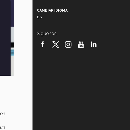
Más que un festival cultural: así es
la magia de VIBRART 2026 (video)
CAMBIAR IDIOMA
ES
Javier Guzmán: investigación con
impacto social (video)
Síguenos
¡México, en el top del mundial de
robótica FIRST 2026! (video)
Vida Tec: Pasión, disciplina y
básquetbol, con Gael Adame
(video)
¿Cómo es el Modelo Educativo
Tec? (video)
Vida Tec: Feminismo e Inteligencia
Artificial, Paola Ricaurte (video)
nen
que