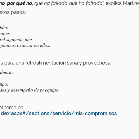
o, por qué no,
qué ha fallado, qué ha faltado",
explica Martín
estos pasos:
íder.
zones.
el siguiente mes.
 planeas avanzar en ellos.
asos para una retroalimentación sana y provechosa:
abierta.
uipo.
des y desempeño de tu equipo.
del tema en
ndex.aspx#/sections/servicio/mis-compromisos