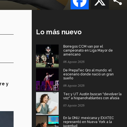
Lo más nuevo
Borregos CCM van por el
campeonato en Liga Mayor de
americano
06 Agosto 2026
De PrepaTec Qro al mundo: el
escenario donde nació un gran
sueño
re y
06 Agosto 2026
Tec y UT Austin buscan "devolver la
voz" a hispanohablantes con afasia
05 Agosto 2026
En la ONU: mexicana y EXATEC
representó en Nueva York a la
juventud