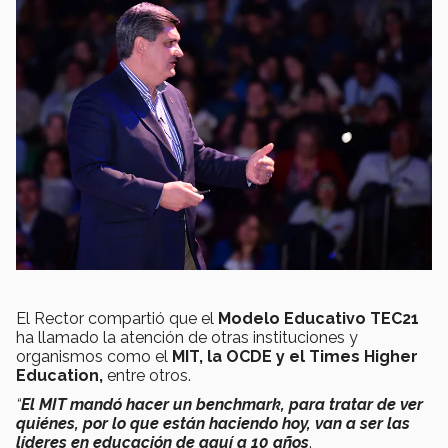
El Rector compartió que el
Modelo Educativo TEC21
ha llamado la atención de otras instituciones y
organismos como el
MIT, la OCDE y el Times Higher
Education,
entre otros.
“
El MIT mandó hacer un benchmark, para tratar de ver
quiénes, por lo que están haciendo hoy, van a ser las
líderes en educación de aquí a 10 años
.