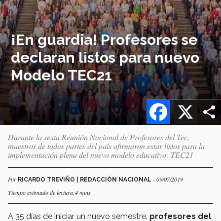
¡En guardia! Profesores se
declaran listos para nuevo
Modelo TEC21
Facebook
X
Durante la sexta Reunión Nacional de Profesores del Tec,
maestros de todas partes del país afirmaron estar listos para la
implementación plena del nuevo modelo educativo: TEC21
Por
- 09/07/2019
RICARDO TREVIÑO | REDACCIÓN NACIONAL
Tiempo estimado de lectura:4 mins
A 35 días de iniciar un nuevo semestre.
profesores del