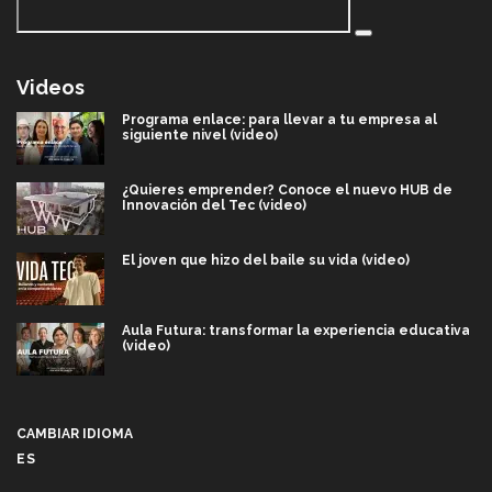
Videos
Programa enlace: para llevar a tu empresa al
siguiente nivel (video)
¿Quieres emprender? Conoce el nuevo HUB de
Innovación del Tec (video)
El joven que hizo del baile su vida (video)
Aula Futura: transformar la experiencia educativa
(video)
Más que un festival cultural: así es la magia de
VIBRART 2026 (video)
CAMBIAR IDIOMA
ES
Javier Guzmán: investigación con impacto social
(video)