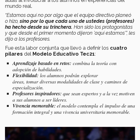
aulas al involucrar a los alumnos en experiencias del
mundo real.
“Estamos aquí no por algo que el equipo directivo planeó
o hizo,
sino por lo que cada uno de ustedes (profesores)
ha hecho desde su trinchera.
Han sido los protagonistas
y que desde el primer momento dijeron 'aquí estamos'”, les
dijo a los profesores.
Fue esta labor conjunta que llevó a definir los
cuatro
pilares
del
Modelo Educativo Tec21
:
Aprendizaje basado en retos:
combina la teoría con
adopción de habilidades.
Flexibilidad:
los alumnos podrán
explorar
áreas, tomar diversas modalidades de clase y caminos de
especialización.
Profesores inspiradores:
que sean expertos y a la vez motiven
a sus alumnos a ser líderes.
Vivencia memorable:
el modelo contempla el impulso de una
formación integral y una vivencia universitaria memorable.