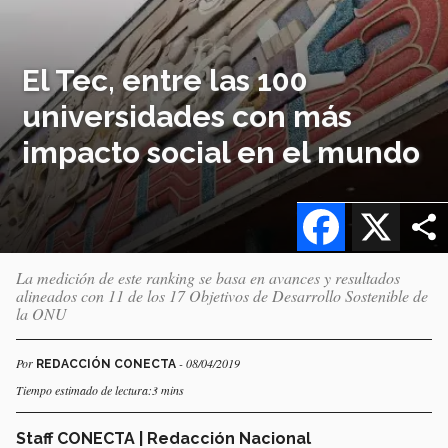
El Tec, entre las 100
universidades con más
impacto social en el mundo
Facebook
X
La medición de este ranking se basa en avances y resultados
alineados con 11 de los 17 Objetivos de Desarrollo Sostenible de
la ONU
Por
- 08/04/2019
REDACCIÓN CONECTA
Tiempo estimado de lectura:3 mins
Staff CONECTA | Redacción Nacional