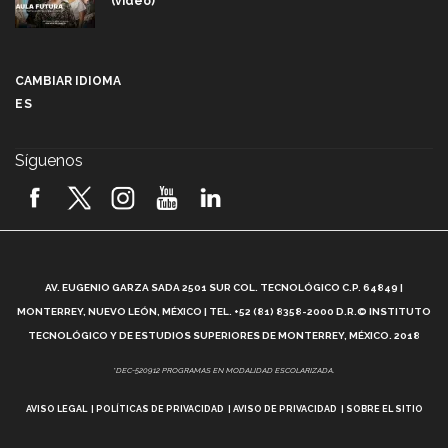
(video)
Más que un festival cultural: así es la magia de
VIBRART 2026 (video)
CAMBIAR IDIOMA
ES
Javier Guzmán: investigación con impacto social
(video)
Síguenos
¡México, en el top del mundial de robótica FIRST
2026! (video)
Vida Tec: Pasión, disciplina y básquetbol, con Gael
Adame (video)
A
AV. EUGENIO GARZA SADA 2501 SUR COL. TECNOLÓGICO C.P. 64849 |
L
¿Cómo es el Modelo Educativo Tec? (video)
MONTERREY, NUEVO LEÓN, MÉXICO | TEL. +52 (81) 8358-2000 D.R.© INSTITUTO
TECNOLÓGICO Y DE ESTUDIOS SUPERIORES DE MONTERREY, MÉXICO. 2018
Vida Tec: Feminismo e Inteligencia Artificial, Paola
*DEC-520912 PROGRAMAS EN MODALIDAD ESCOLARIZADA.
Ricaurte (video)
AVISO LEGAL
POLÍTICAS DE PRIVACIDAD
AVISO DE PRIVACIDAD
SOBRE EL SITIO