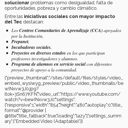
solucionar
problemas como desigualdad, falta de
oportunidades, pobreza y cambio climático.
Entre las
iniciativas sociales con mayor impacto
del Tec
destacan:
Los
Centros Comunitarios de Aprendizaje (CCA)
apoyados
por la Institución,
Prepanet
,
Incubadoras sociales
,
Proyectos en diversos estados
en los que participan
profesores investigadores y alumnos.
Programa de alumnos en servicio social
con diferentes
proyectos de apoyo a la comunidad.
{"preview_thumbnail":"/sites/default/files/styles/video_
embed_wysiwyg_preview/public/video_thumbnails/be
wINxvw3J0.jpg?
itok=3Sn67KFN","video_url":"https://www.youtube.com/
watch?v=bewINxvw3J0","settings":
{"responsive":1,"width":"854","height":"480","autoplay":0,"title_
format":"@provider |
@title","title_fallback":true,"loading":"lazy"},"settings_summ
ary":["Embedded Video (Adaptable)."]}