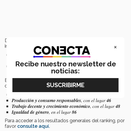
Desde este análisis se generó un ranking global que
×
integra los resultados de 4 de los ODS:
El objetivo
Alianzas para lograr los objetivos
, que fue
obligatorio para todas las universidades.
Recibe nuestro newsletter de
Los
3 objetivos mejor evaluados de cada universidad
(se
noticias:
podía participar en mínimo 4 y en máximo 11 ODS).
En este ranking, el
Tec de Monterrey
tuvo el siguiente
desempeño en
Objetivos de Desarrollo Sostenible:
Alianzas para lograr los objetivos
, obtuvo el lugar
33
Producción y consumo responsables
, con el lugar
46
Trabajo decente y crecimiento económico
, con el lugar
48
Igualdad de género
, en el lugar
86
Para acceder a los resultados generales del ranking, por
favor
consulte aquí.