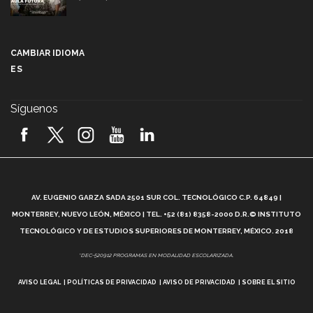
Más que un festival cultural: así es la magia de
VIBRART 2026 (video)
CAMBIAR IDIOMA
ES
Javier Guzmán: investigación con impacto social
(video)
Síguenos
¡México, en el top del mundial de robótica FIRST
2026! (video)
Vida Tec: Pasión, disciplina y básquetbol, con Gael
Adame (video)
A
AV. EUGENIO GARZA SADA 2501 SUR COL. TECNOLÓGICO C.P. 64849 |
L
¿Cómo es el Modelo Educativo Tec? (video)
MONTERREY, NUEVO LEÓN, MÉXICO | TEL. +52 (81) 8358-2000 D.R.© INSTITUTO
TECNOLÓGICO Y DE ESTUDIOS SUPERIORES DE MONTERREY, MÉXICO. 2018
Vida Tec: Feminismo e Inteligencia Artificial, Paola
*DEC-520912 PROGRAMAS EN MODALIDAD ESCOLARIZADA.
Ricaurte (video)
AVISO LEGAL
POLÍTICAS DE PRIVACIDAD
AVISO DE PRIVACIDAD
SOBRE EL SITIO