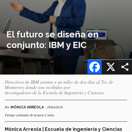
El futuro se diseña en
conjunto: IBM y EIC
Facebook
X
Directivos de IBM asisten a un taller de dos días al Tec de
Monterrey donde son recibidos por
investigadores de la Escuela de Ingeniería y Ciencias.
Por
- 16/04/2018
MÓNICA ARREOLA
Tiempo estimado de lectura:2 mins
Mónica Arreola | Escuela de Ingeniería y Ciencias