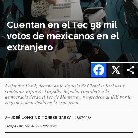
Cuentan en el Tec 98 mil
votos de mexicanos en el
extranjero
Facebook
X
Alejandro Poiré, decano de la Escuela de Ciencias Sociales y
Gobierno, expresó el orgullo de poder contribuir a la
democracia desde el Tec de Monterrey, y agradece al INE por la
confianza depositada en la institución
Por
- 01/07/2018
JOSÉ LONGINO TORRES GARZA
Tiempo estimado de lectura:2 mins