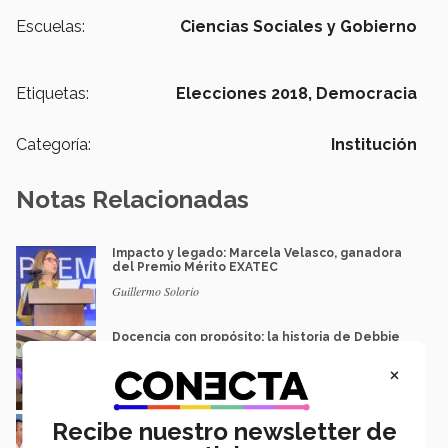
Escuelas:
Ciencias Sociales y Gobierno
Etiquetas:
Elecciones 2018,
Democracia
Categoría:
Institución
Notas Relacionadas
Impacto y legado: Marcela Velasco, ganadora
del Premio Mérito EXATEC
Guillermo Solorio
Docencia con propósito: la historia de Debbie
Hernández
×
Isabel Martínez
Lidera industria acerera y recibe Premio al
Recibe nuestro newsletter de
Mérito EXATEC 2026 en SLP