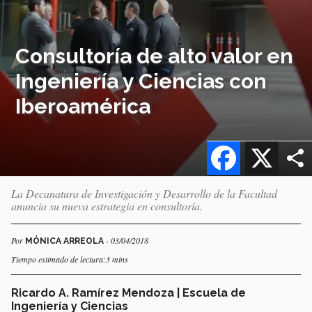
Consultoría de alto valor en
Ingeniería y Ciencias con
Iberoamérica
Facebook
X
La Decanatura de Investigación y Desarrollo de la Facultad
anuncia su nueva estrategia en consultoría.
Por
- 03/04/2018
MÓNICA ARREOLA
Tiempo estimado de lectura:3 mins
Ricardo A. Ramírez Mendoza | Escuela de
Ingeniería y Ciencias