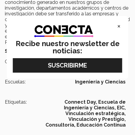
conocimiento generado en nuestros grupos de
investigación, departamentos académicos y centros de
investigación debe ser transferido a las empresas y
organizaciones para que estas eleven su competitividad
×
y
coadyuven a la transformación vertiginosa
por
ejemplo introduciendo de una manera pertinente y bien
estructurada las tecnologías digitales” concluyó
Recibe nuestro newsletter de
Ramírez.
noticias:
Save
Save
Campus:
Nacional
Escuelas:
Ingeniería y Ciencias
Etiquetas:
Connect Day,
Escuela de
Ingeniería y Ciencias,
EIC,
Vinculación estratégica,
Vinculación y Prestigio,
Consultoría,
Educación Continua