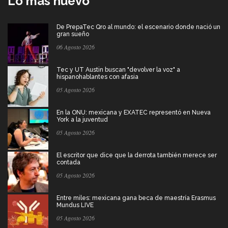
Lo más nuevo
De PrepaTec Qro al mundo: el escenario donde nació un
gran sueño
06 Agosto 2026
Tec y UT Austin buscan "devolver la voz" a
hispanohablantes con afasia
05 Agosto 2026
En la ONU: mexicana y EXATEC representó en Nueva
York a la juventud
05 Agosto 2026
El escritor que dice que la derrota también merece ser
contada
05 Agosto 2026
Entre miles: mexicana gana beca de maestría Erasmus
Mundus LIVE
05 Agosto 2026