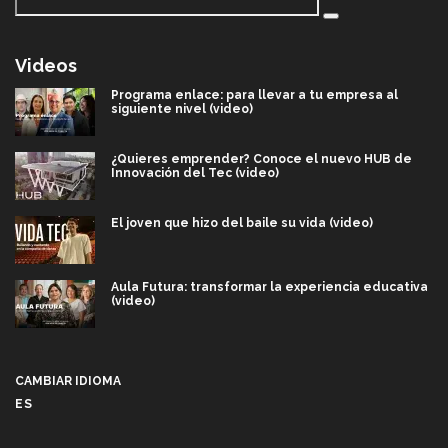
Videos
Programa enlace: para llevar a tu empresa al
siguiente nivel (video)
¿Quieres emprender? Conoce el nuevo HUB de
Innovación del Tec (video)
El joven que hizo del baile su vida (video)
Aula Futura: transformar la experiencia educativa
(video)
Más que un festival cultural: así es la magia de
VIBRART 2026 (video)
CAMBIAR IDIOMA
ES
Javier Guzmán: investigación con impacto social
(video)