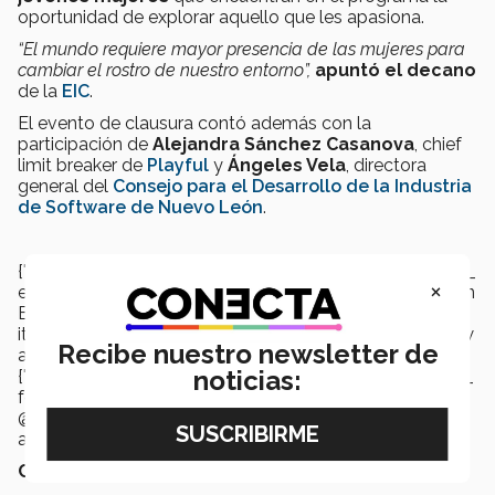
oportunidad de explorar aquello que les apasiona.
“El mundo requiere mayor presencia de las mujeres para
cambiar el rostro de nuestro entorno”,
apuntó el decano
de la
EIC
.
El evento de clausura contó además con la
participación de
Alejandra Sánchez Casanova
, chief
limit breaker de
Playful
y
Ángeles Vela
, directora
general del
Consejo para el Desarrollo de la Industria
de Software de Nuevo León
.
{"preview_thumbnail":"/sites/default/files/styles/video_
×
embed_wysiwyg_preview/public/video_thumbnails/an
B_zzoDHYM.jpg?
itok=TNz2n9bl","video_url":"https://www.youtube.com/w
Recibe nuestro newsletter de
atch?v=anB_zzoDHYM","settings":
noticias:
{"responsive":1,"width":"854","height":"480","autoplay":0,"title_
format":"@provider |
@title","title_fallback":true,"loading":"lazy"},"settings_summ
ary":["Embedded Video (Adaptable)."]}
Campamento Patrones Hermosos 2021