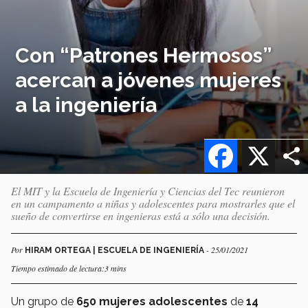
Con “Patrones Hermosos”
acercan a jóvenes mujeres
a la ingeniería
Facebook
X
El MIT y la Escuela de Ingeniería y Ciencias del Tec reunieron
en un campamento a niñas y adolescentes para mostrarles que el
sueño de convertirse en ingenieras está a sólo una decisión.
Por
- 25/01/2021
HIRAM ORTEGA | ESCUELA DE INGENIERÍA
Tiempo estimado de lectura:3 mins
Un grupo de
650 mujeres adolescentes
de
14