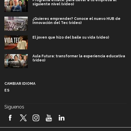
Programa enlace: para llevar a tu empresa al
siguiente nivel (video)
¿Quieres emprender? Conoce el nuevo HUB de
Innovación del Tec (video)
El joven que hizo del baile su vida (video)
Aula Futura: transformar la experiencia educativa
(video)
Más que un festival cultural: así es la magia de
VIBRART 2026 (video)
CAMBIAR IDIOMA
ES
Javier Guzmán: investigación con impacto social
(video)
Síguenos
¡México, en el top del mundial de robótica FIRST
2026! (video)