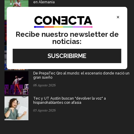
en Alemania
07 Agosto 2026
×
Música y teatro: EXATEC en el elenco de El Fantasma
de la Ópera Mexico
Recibe nuestro newsletter de
07 Agosto 2026
noticias:
Borregos CCM van por el campeonato en liga mayor de
americano
06 Agosto 2026
De PrepaTec Qro al mundo: el escenario donde nació un
gran sueño
06 Agosto 2026
Tec y UT Austin buscan "devolver la voz" a
hispanohablantes con afasia
05 Agosto 2026