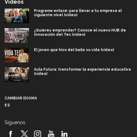
Videos
Programa enlace: para llevar a tu empresa al
siguiente nivel (video)
¿Quieres emprender? Conoce el nuevo HUB de
Innovación del Tec (video)
El joven que hizo del baile su vida (video)
Aula Futura: transformar la experiencia educativa
(video)
Más que un festival cultural: así es la magia de
VIBRART 2026 (video)
CAMBIAR IDIOMA
ES
Javier Guzmán: investigación con impacto social
(video)
Síguenos
¡México, en el top del mundial de robótica FIRST
2026! (video)