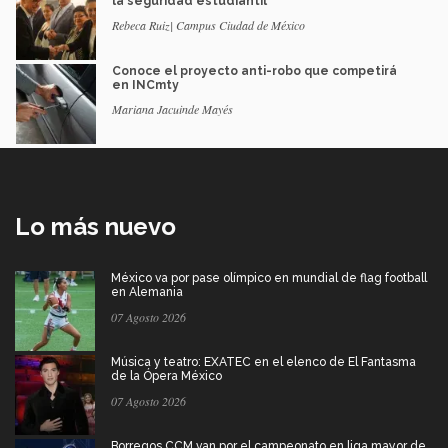
la seguridad estudiantil
Rebeca Ruiz| Campus Ciudad de México
Conoce el proyecto anti-robo que competirá
en INCmty
Mariana Jacuinde Mayés
Lo más nuevo
México va por pase olímpico en mundial de flag football
en Alemania
07 Agosto 2026
Música y teatro: EXATEC en el elenco de El Fantasma
de la Ópera México
07 Agosto 2026
Borregos CCM van por el campeonato en liga mayor de