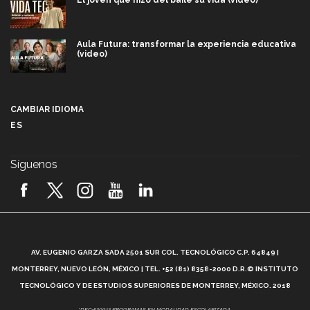
El joven que hizo del baile su vida (video)
Aula Futura: transformar la experiencia educativa
(video)
Más que un festival cultural: así es la magia de
VIBRART 2026 (video)
CAMBIAR IDIOMA
ES
Javier Guzmán: investigación con impacto social
(video)
Síguenos
¡México, en el top del mundial de robótica FIRST
2026! (video)
Vida Tec: Pasión, disciplina y básquetbol, con Gael
Adame (video)
A
AV. EUGENIO GARZA SADA 2501 SUR COL. TECNOLÓGICO C.P. 64849 |
L
¿Cómo es el Modelo Educativo Tec? (video)
MONTERREY, NUEVO LEÓN, MÉXICO | TEL. +52 (81) 8358-2000 D.R.© INSTITUTO
TECNOLÓGICO Y DE ESTUDIOS SUPERIORES DE MONTERREY, MÉXICO. 2018
*DEC-520912 PROGRAMAS EN MODALIDAD ESCOLARIZADA.