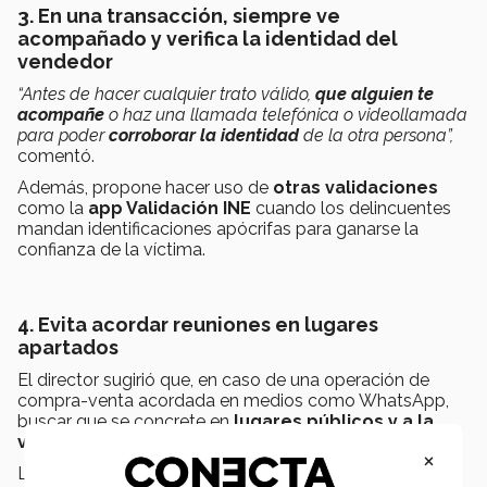
3. En una transacción, siempre ve
acompañado y verifica la identidad del
vendedor
“Antes de hacer cualquier trato válido,
que alguien te
acompañe
o haz una llamada telefónica o videollamada
para poder
corroborar la identidad
de la otra persona”,
comentó.
Además, propone hacer uso de
otras validaciones
como la
app Validación INE
cuando los delincuentes
mandan identificaciones apócrifas para ganarse la
confianza de la víctima.
4. Evita acordar reuniones en lugares
apartados
El director sugirió que, en caso de una operación de
compra-venta acordada en medios como WhatsApp,
buscar que se concrete en
lugares públicos y a la
vista.
×
La intención de los delincuentes es buscar aislarte para