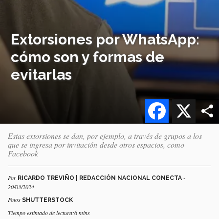
Extorsiones por WhatsApp:
cómo son y formas de
evitarlas
Facebook
X
Estas extorsiones se dan, por ejemplo, a través de grupos a los
que se ingresa por invitación desde otros espacios, como
Facebook
Por
-
RICARDO TREVIÑO | REDACCIÓN NACIONAL CONECTA
20/03/2024
Fotos
SHUTTERSTOCK
Tiempo estimado de lectura:6 mins