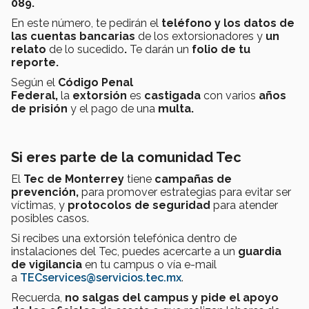
089.
En este número, te pedirán el
teléfono y los datos de
las cuentas bancarias
de los extorsionadores y
un
relato
de lo sucedido
.
Te darán un
folio de tu
reporte.
Según el
Código Penal
Federal,
la
extorsión
es
castigada
con varios
años
de prisión
y el pago de una
multa.
Si eres parte de la comunidad Tec
El
Tec de Monterrey
tiene
campañas de
prevención,
para promover estrategias para evitar ser
víctimas, y
protocolos de seguridad
para atender
posibles casos.
Si recibes una extorsión telefónica dentro de
instalaciones del Tec, puedes acercarte a un
guardia
de vigilancia
en tu campus o vía e-mail
a
TECservices@servicios.tec.mx
.
Recuerda,
no salgas del campus y pide el apoyo