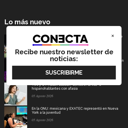
Lo más nuevo
×
Borregos CCM van por el campeonato en Liga Mayor de
americano
06 Agosto 2026
Recibe nuestro newsletter de
noticias:
De PrepaTec Qro al mundo: el escenario donde nació un
gran sueño
06 Agosto 2026
Tec y UT Austin buscan "devolver la voz" a
hispanohablantes con afasia
05 Agosto 2026
En la ONU: mexicana y EXATEC representó en Nueva
York a la juventud
05 Agosto 2026