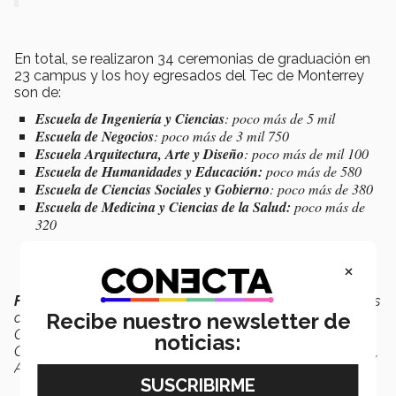
En total, se realizaron 34 ceremonias de graduación en
23 campus y los hoy egresados del Tec de Monterrey
son de:
Escuela de Ingeniería y Ciencias
: poco más de 5 mil
Escuela de Negocios
: poco más de 3 mil 750
Escuela Arquitectura, Arte y Diseño
: poco más de mil 100
Escuela de Humanidades y Educación:
poco más de 580
Escuela de Ciencias Sociales y Gobierno
: poco más de 380
Escuela de Medicina y Ciencias de la Salud:
poco más de
320
×
Fotografias:
equipos de Comunicación Institucional de los
Recibe nuestro newsletter de
campus: Ciudad de México, Estado de México, Monterrey,
Guadalajara, Puebla, Querétaro, Toluca, Saltillo,
noticias:
Cuernavaca, Hidalgo, Tampico, Chihuahua, Laguna, León,
Aguascalientes, San Luis Potosí, Sonora y Sinaloa.