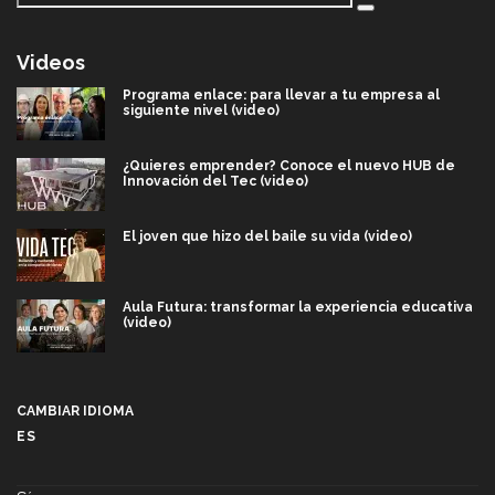
Videos
Programa enlace: para llevar a tu empresa al
siguiente nivel (video)
¿Quieres emprender? Conoce el nuevo HUB de
Innovación del Tec (video)
El joven que hizo del baile su vida (video)
Aula Futura: transformar la experiencia educativa
(video)
Más que un festival cultural: así es la magia de
VIBRART 2026 (video)
CAMBIAR IDIOMA
ES
Javier Guzmán: investigación con impacto social
(video)