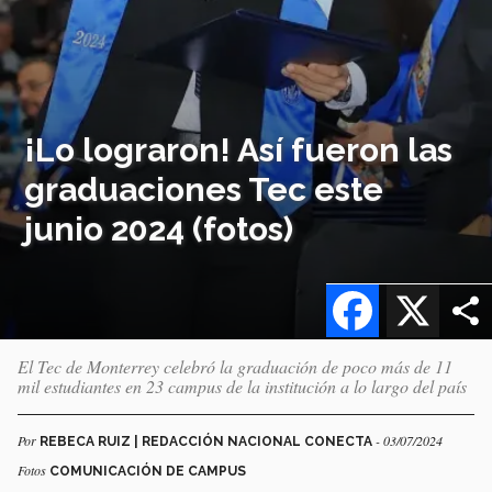
¡Lo lograron! Así fueron las
graduaciones Tec este
junio 2024 (fotos)
Facebook
X
El Tec de Monterrey celebró la graduación de poco más de 11
mil estudiantes en 23 campus de la institución a lo largo del país
Por
- 03/07/2024
REBECA RUIZ | REDACCIÓN NACIONAL CONECTA
Fotos
COMUNICACIÓN DE CAMPUS