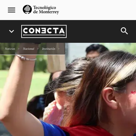
Pasar
navegación
menu
al
principal
contenido
principal
search
expand_more
Noticias
Nacional
Institución