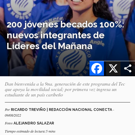
200 jóvenes becados 100%:
nuevos integrantes de
Líderes del Mañana
Facebook
X
Dan bienvenida a la 9na. generación de este programa del Tec
que apoya la movilidad social; por primera vez ingresa un
estudiante de un país caribeño
Por
-
RICARDO TREVIÑO | REDACCIÓN NACIONAL CONECTA
09/08/2022
Fotos
ALEJANDRO SALAZAR
Tiempo estimado de lectura:5 mins