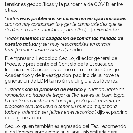
tensiones geopolíticas y la pandemia de COVID, entre
otras.
“Todas
esos problemas se convierten en oportunidades
cuando hay conocimiento y gente como ustedes que se
dedica a buscar soluciones para ellos”,
dijo Fernández.
“Todos
tenemos la obligación de tomar las riendas de
nuestro actuar
y ser muy responsables en buscar
transformar nuestro entorno”,
añadió.
El empresario Leopoldo Cedillo, director general de
Proeza, y presidente del Consejo de la Escuela de
Ingeniería y Ciencias, así como miembro del Consejo
Académico y de Investigación, padrino de la novena
generación de LDM también se dirigió a los jóvenes.
“Ustedes
son la promesa de México
y, cuando hablo de
romperla, no hablo de llegar al Tec, ese es un buen logro.
La meta es construir un buen propósito y alcanzarlo; un
propósito que nos lleve a tener un mundo mejor para
todos y, además, ser felices en el recorrido”,
dijo el padrino
de la generación.
Cedillo, quien también es egresado del Tec, recomendó
a los jóvenes aprovechar su etapa universitaria para