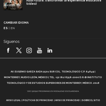
Aula Futura: transformar la experiencia educativa
(video)
Más que un festival cultural: así es la magia de
VIBRART 2026 (video)
CAMBIAR IDIOMA
ES
|
EN
Javier Guzmán: investigación con impacto social
(video)
Síguenos
¡México, en el top del mundial de robótica FIRST
2026! (video)
Vida Tec: Pasión, disciplina y básquetbol, con Gael
Adame (video)
A
AV. EUGENIO GARZA SADA 2501 SUR COL. TECNOLÓGICO C.P. 64849 |
L
¿Cómo es el Modelo Educativo Tec? (video)
MONTERREY, NUEVO LEÓN, MÉXICO | TEL. +52 (81) 8358-2000 D.R.© INSTITUTO
TECNOLÓGICO Y DE ESTUDIOS SUPERIORES DE MONTERREY, MÉXICO. 2018
Vida Tec: Feminismo e Inteligencia Artificial, Paola
*DEC-520912 PROGRAMAS EN MODALIDAD ESCOLARIZADA.
Ricaurte (video)
AVISO LEGAL
POLÍTICAS DE PRIVACIDAD
AVISO DE PRIVACIDAD
SOBRE EL SITIO