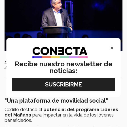
×
El empresario Leopoldo Cedillo fue el padrino de la novena generación
Recibe nuestro newsletter de
de Líderes del Mañana.
noticias:
"Una plataforma de movilidad social"
Cedillo destacó el
potencial del programa Líderes
del Mañana
para impactar en la vida de los jóvenes
beneficiados.