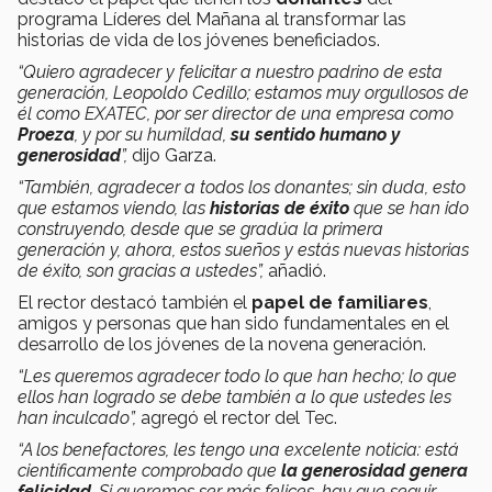
programa Líderes del Mañana al transformar las
historias de vida de los jóvenes beneficiados.
“Quiero agradecer y felicitar a nuestro padrino de esta
generación, Leopoldo Cedillo; estamos muy orgullosos de
él como EXATEC, por ser director de una empresa como
Proeza
, y por su humildad,
su sentido humano y
generosidad
”,
dijo Garza.
“También, agradecer a todos los donantes; sin duda, esto
que estamos viendo, las
historias de éxito
que se han ido
construyendo, desde que se gradúa la primera
generación y, ahora, estos sueños y estás nuevas historias
de éxito, son gracias a ustedes”,
añadió.
El rector destacó también el
papel de familiares
,
amigos y personas que han sido fundamentales en el
desarrollo de los jóvenes de la novena generación.
“Les queremos agradecer todo lo que han hecho; lo que
ellos han logrado se debe también a lo que ustedes les
han inculcado”,
agregó el rector del Tec.
“A los benefactores, les tengo una excelente noticia: está
científicamente comprobado que
la generosidad genera
felicidad
. Si queremos ser más felices, hay que seguir