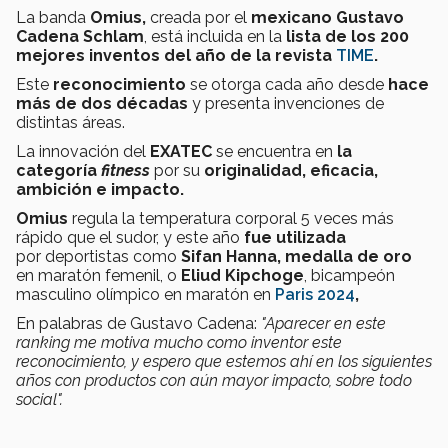
La banda
Omius,
creada por el
mexicano Gustavo
Cadena Schlam
, está incluida
en la
lista de los 200
mejores inventos del año de la revista
TIME
.
Este
reconocimiento
se otorga cada año desde
hace
más de dos décadas
y presenta invenciones de
distintas áreas.
La innovación del
EXATEC
se encuentra en
la
categoría
f
itness
por su
originalidad, eficacia,
ambición e impacto.
Omius
regula la temperatura corporal 5 veces más
rápido que el sudor, y este año
fue utilizada
por
deportistas como
Sifan Hanna, medalla de oro
en maratón femenil, o
Eliud Kipchoge
,
bicampeón
masculino olímpico en maratón en
Paris 2024
,
En palabras de Gustavo Cadena:
"Aparecer en este
ranking me motiva mucho como inventor este
reconocimiento, y espero que estemos ahí en los siguientes
años con productos con aún mayor impacto, sobre todo
social".