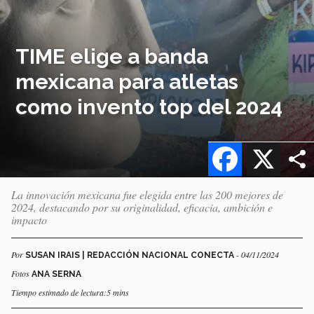
TIME elige a banda
mexicana para atletas
como invento top del 2024
Facebook
X
La innovación mexicana fue elegida entre las 200 mejores de
2024, destacando por su originalidad, eficacia, ambición e
impacto
Por
- 04/11/2024
SUSAN IRAIS | REDACCIÓN NACIONAL CONECTA
Fotos
ANA SERNA
Tiempo estimado de lectura:5 mins