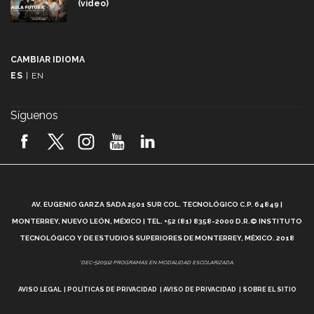
(video)
Más que un festival cultural: así es la magia de
VIBRART 2026 (video)
CAMBIAR IDIOMA
ES
|
EN
Javier Guzmán: investigación con impacto social
(video)
Síguenos
¡México, en el top del mundial de robótica FIRST
2026! (video)
Vida Tec: Pasión, disciplina y básquetbol, con Gael
Adame (video)
A
AV. EUGENIO GARZA SADA 2501 SUR COL. TECNOLÓGICO C.P. 64849 |
L
¿Cómo es el Modelo Educativo Tec? (video)
MONTERREY, NUEVO LEÓN, MÉXICO | TEL. +52 (81) 8358-2000 D.R.© INSTITUTO
TECNOLÓGICO Y DE ESTUDIOS SUPERIORES DE MONTERREY, MÉXICO. 2018
Vida Tec: Feminismo e Inteligencia Artificial, Paola
*DEC-520912 PROGRAMAS EN MODALIDAD ESCOLARIZADA.
Ricaurte (video)
AVISO LEGAL
POLÍTICAS DE PRIVACIDAD
AVISO DE PRIVACIDAD
SOBRE EL SITIO