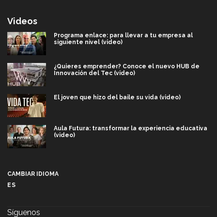
Videos
Programa enlace: para llevar a tu empresa al
siguiente nivel (video)
¿Quieres emprender? Conoce el nuevo HUB de
Innovación del Tec (video)
El joven que hizo del baile su vida (video)
Aula Futura: transformar la experiencia educativa
(video)
Más que un festival cultural: así es la magia de
VIBRART 2026 (video)
CAMBIAR IDIOMA
ES
Javier Guzmán: investigación con impacto social
(video)
Síguenos