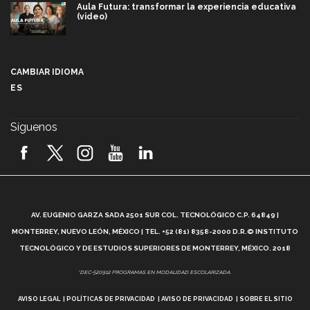
Aula Futura: transformar la experiencia educativa
(video)
Más que un festival cultural: así es la magia de
VIBRART 2026 (video)
CAMBIAR IDIOMA
ES
Javier Guzmán: investigación con impacto social
(video)
Síguenos
¡México, en el top del mundial de robótica FIRST
2026! (video)
Vida Tec: Pasión, disciplina y básquetbol, con Gael
Adame (video)
A
AV. EUGENIO GARZA SADA 2501 SUR COL. TECNOLÓGICO C.P. 64849 |
L
¿Cómo es el Modelo Educativo Tec? (video)
MONTERREY, NUEVO LEÓN, MÉXICO | TEL. +52 (81) 8358-2000 D.R.© INSTITUTO
TECNOLÓGICO Y DE ESTUDIOS SUPERIORES DE MONTERREY, MÉXICO. 2018
Vida Tec: Feminismo e Inteligencia Artificial, Paola
*DEC-520912 PROGRAMAS EN MODALIDAD ESCOLARIZADA.
Ricaurte (video)
AVISO LEGAL
POLÍTICAS DE PRIVACIDAD
AVISO DE PRIVACIDAD
SOBRE EL SITIO