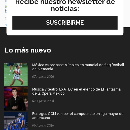
Recibe nuestro newsletter de
Estudiante del Tec reconocido como promesa
noticias:
de la ingeniería mexicana
Ramiro Páramo
Lo más nuevo
México va por pase olímpico en mundial de flag football
en Alemania
07 Agosto 2026
Música y teatro: EXATEC en el elenco de El Fantasma
de la Ópera México
07 Agosto 2026
Borregos CCM van por el campeonato en liga mayor de
americano
06 Agosto 2026