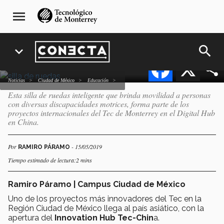
Pasar
navegación
voz llega al Innovation Hub
menu
al
principal
Tec-China
contenido
principal
search
expand_more
Facebook
X
Noticias
Ciudad de México
Educación
Esta silla de ruedas inteligente que brinda movilidad a personas
con diversas discapacidades motrices, forma parte de los
proyectos internacionales del Tec de Monterrey en el Digital Hub
en China.
Por
- 15/05/2019
RAMIRO PÁRAMO
Tiempo estimado de lectura:2 mins
Ramiro Páramo | Campus Ciudad de México
Uno de los proyectos más innovadores del Tec en la
Región Ciudad de México llega al país asiático, con la
apertura del
Innovation Hub Tec-Chin
a.