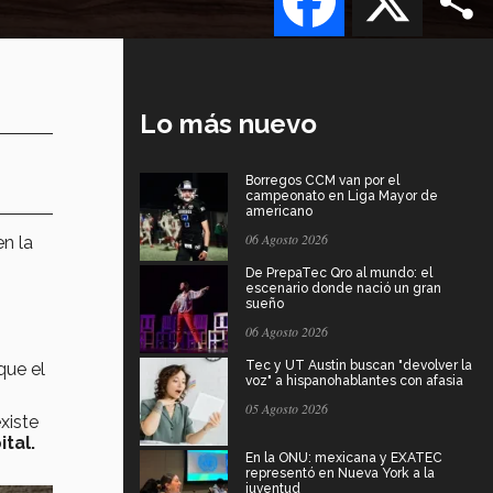
Lo más nuevo
Borregos CCM van por el
campeonato en Liga Mayor de
americano
06 Agosto 2026
en la
De PrepaTec Qro al mundo: el
escenario donde nació un gran
sueño
06 Agosto 2026
Tec y UT Austin buscan "devolver la
que el
voz" a hispanohablantes con afasia
05 Agosto 2026
xiste
tal.
En la ONU: mexicana y EXATEC
representó en Nueva York a la
juventud