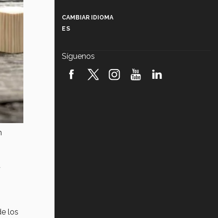
Más que un festival cultural: así es
la magia de VIBRART 2026 (video)
CAMBIAR IDIOMA
ES
Javier Guzmán: investigación con
impacto social (video)
Síguenos
¡México, en el top del mundial de
robótica FIRST 2026! (video)
Vida Tec: Pasión, disciplina y
básquetbol, con Gael Adame
(video)
¿Cómo es el Modelo Educativo
n
Tec? (video)
Vida Tec: Feminismo e Inteligencia
a
Artificial, Paola Ricaurte (video)
de los