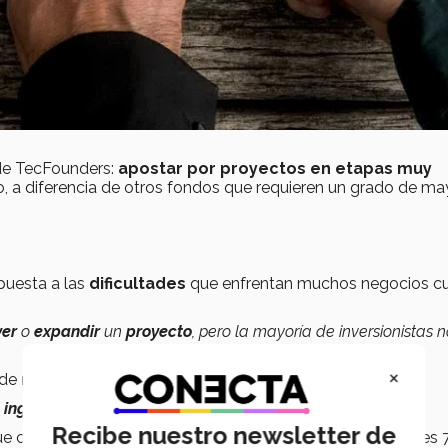
 de TecFounders:
apostar por proyectos en etapas muy
do, a diferencia de otros fondos que requieren un grado de ma
puesta a las
dificultades
que enfrentan muchos negocios c
ver
o
expandir
un
proyecto
, pero la mayoría de inversionistas n
×
 de
recursos más asequibles
.
e
ingresos
para después buscar más capital”,
agrega.
Recibe nuestro newsletter de
ue cada mes se abren 35 mil nuevos negocios, de los cuales