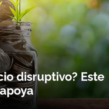
io disruptivo? Este
 apoya