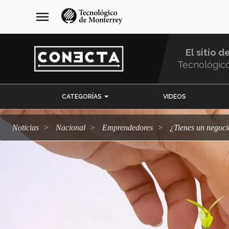
Pasar
navegación
menu
al
principal
contenido
principal
El sitio d
Tecnológic
Menu
CATEGORÍAS
VIDEOS
Comunidad
Noticias
Nacional
emprendedores
¿Tienes un negoc