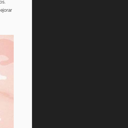
os.
ejorar