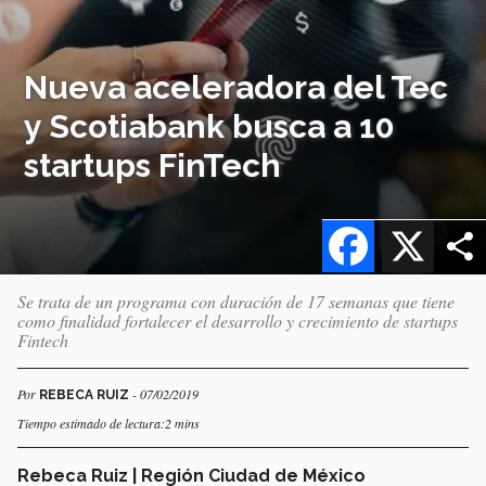
Nueva aceleradora del Tec
y Scotiabank busca a 10
startups FinTech
Facebook
X
Se trata de un programa con duración de 17 semanas que tiene
como finalidad fortalecer el desarrollo y crecimiento de startups
Fintech
Por
- 07/02/2019
REBECA RUIZ
Tiempo estimado de lectura:2 mins
Rebeca Ruiz | Región Ciudad de México