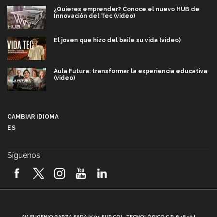
¿Quieres emprender? Conoce el nuevo HUB de
Innovación del Tec (video)
El joven que hizo del baile su vida (video)
Aula Futura: transformar la experiencia educativa
(video)
Más que un festival cultural: así es la magia de
VIBRART 2026 (video)
CAMBIAR IDIOMA
ES
Javier Guzmán: investigación con impacto social
(video)
Síguenos
¡México, en el top del mundial de robótica FIRST
2026! (video)
Vida Tec: Pasión, disciplina y básquetbol, con Gael
Adame (video)
A
AV. EUGENIO GARZA SADA 2501 SUR COL. TECNOLÓGICO C.P. 64849 |