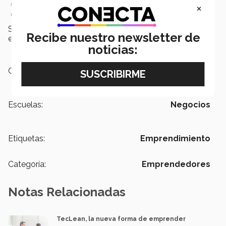
KYC
(Conoce a tu cliente)
×
Ciberseguridad
Si estás interesado en saber los detalles para aplicar
Recibe nuestro newsletter de
entra
aquí
.
noticias:
Campus:
Santa Fe,
Nacional
Escuelas:
Negocios
Etiquetas:
Emprendimiento
Categoría:
Emprendedores
Notas Relacionadas
TecLean, la nueva forma de emprender