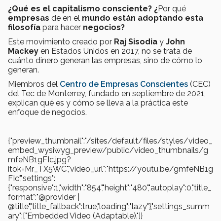
¿Qué es el capitalismo consciente? ¿
Por qué
empresas
de en el
mundo están adoptando esta
filosofía
para hacer
negocios?
Este movimiento creado por
Raj Sisodia
y
John
Mackey
en Estados Unidos en 2017,
no se trata de
cuánto dinero generan las empresas, sino de cómo lo
generan.
Miembros del
Centro de Empresas Conscientes
(CEC)
del Tec de Monterrey, fundado en septiembre de 2021,
explican qué es y cómo se lleva a la práctica este
enfoque de negocios.
{"preview_thumbnail":"/sites/default/files/styles/video_
embed_wysiwyg_preview/public/video_thumbnails/g
mfeNB1gFIc.jpg?
itok=Mr_TX5WC","video_url":"https://youtu.be/gmfeNB1g
FIc","settings":
{"responsive":1,"width":"854","height":"480","autoplay":0,"title_
format":"@provider |
@title","title_fallback":true,"loading":"lazy"},"settings_summ
ary":["Embedded Video (Adaptable)."]}