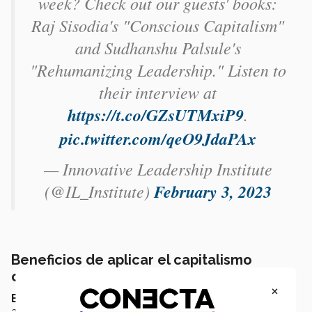
week? Check out our guests' books:
Raj Sisodia's "Conscious Capitalism"
and Sudhanshu Palsule's
"Rehumanizing Leadership." Listen to
their interview at
https://t.co/GZsUTMxiP9
.
pic.twitter.com/qeO9JdaPAx
— Innovative Leadership Institute
(@IL_Institute)
February 3, 2023
Beneficios de aplicar el capitalismo
consciente
×
El movimiento de capitalismo consciente
tiene 10
años, sin embargo los
beneficios
de aplicar este