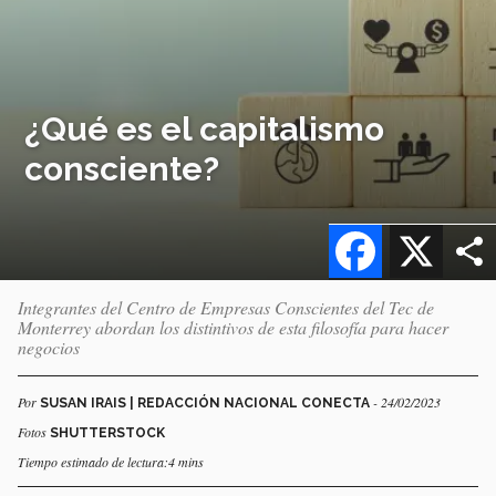
¿Qué es el capitalismo
consciente?
Facebook
X
Integrantes del Centro de Empresas Conscientes del Tec de
Monterrey abordan los distintivos de esta filosofía para hacer
negocios
Por
- 24/02/2023
SUSAN IRAIS | REDACCIÓN NACIONAL CONECTA
Fotos
SHUTTERSTOCK
Tiempo estimado de lectura:4 mins