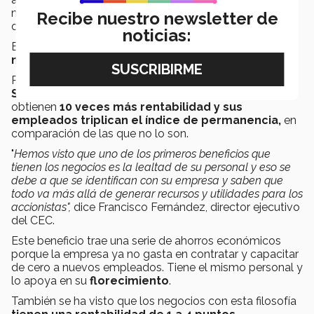
modelo han tenido un impacto positivo en el personal
Recibe nuestro newsletter de
de las empresas y además, en lo financiero.
noticias:
Es decir,
las utilidades son el resultado de hacer
negocios de la manera correcta.
Por ejemplo, de acuerdo con el
índice bursátil
Standard & Poor's 500
, las compañías conscientes
obtienen
10 veces más rentabilidad y sus
empleados triplican el índice de permanencia,
en
comparación de las que no lo son.
"
Hemos visto que uno de los primeros beneficios que
tienen los negocios es la lealtad de su personal y eso se
debe a que se identifican con su empresa y saben que
todo va más allá de generar recursos y utilidades para los
accionistas",
dice Francisco Fernández, director ejecutivo
del CEC.
Este beneficio trae una serie de ahorros económicos
porque la empresa ya no gasta en contratar y capacitar
de cero a nuevos empleados. Tiene el mismo personal y
lo apoya en su
florecimiento
.
También se ha visto que los negocios con esta filosofía