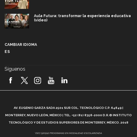
Aula Futura: transformar la experiencia educativa
(video)
Más que un festival cultural: así es la magia de
VIBRART 2026 (video)
CAMBIAR IDIOMA
ES
Javier Guzmán: investigación con impacto social
(video)
Síguenos
¡México, en el top del mundial de robótica FIRST
2026! (video)
Vida Tec: Pasión, disciplina y básquetbol, con Gael
Adame (video)
A
AV. EUGENIO GARZA SADA 2501 SUR COL. TECNOLÓGICO C.P. 64849 |
L
¿Cómo es el Modelo Educativo Tec? (video)
MONTERREY, NUEVO LEÓN, MÉXICO | TEL. +52 (81) 8358-2000 D.R.© INSTITUTO
TECNOLÓGICO Y DE ESTUDIOS SUPERIORES DE MONTERREY, MÉXICO. 2018
Vida Tec: Feminismo e Inteligencia Artificial, Paola
*DEC-520912 PROGRAMAS EN MODALIDAD ESCOLARIZADA.