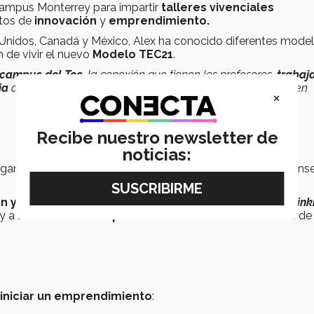
l campus Monterrey para impartir
talleres vivenciales
tos de
innovación
y
emprendimiento.
 Unidos, Canadá y México, Alex ha conocido diferentes mode
 de vivir el nuevo
Modelo TEC21
.
s campus del Tec
, la conexión que tienen los profesores,
trabaj
ia
del
estudiante
. Es difícil ver algo así en México, e incluso en
×
Recibe nuestro newsletter de
noticias:
rganizaciones e instituciones educativas del mundo para ens
n y desarrollo
de
ideas factibles
a través de
design think
y a la
resolución de problemas
mediante la formación de
a iniciar un emprendimiento
: