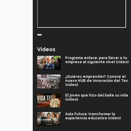
Videos
Programa enlace: para llevar a tu
empresa al siguiente nivel (video)
¿Quieres emprender? Conoce el
nuevo HUB de Innovación del Tec
(video)
El joven que hizo del baile su vida
(video)
Aula Futura: transformar la
experiencia educativa (video)