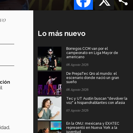
vo
Lo más nuevo
Borregos CCM van por el
campeonato en Liga Mayor de
americano
06 Agosto 2026
De PrepaTec Qro al mundo: el
escenario donde nació un gran
ción
sueño
il
06 Agosto 2026
Tec y UT Austin buscan "devolver la
voz" a hispanohablantes con afasia
05 Agosto 2026
En la ONU: mexicana y EXATEC
idad.
representó en Nueva York a la
juventud