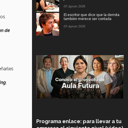
05 Agosto 2026
El escritor que dice que la derrota
los
también merece ser contada
05 Agosto 2026
an de
eñarles
ing
,
Programa enlace: para llevar a tu