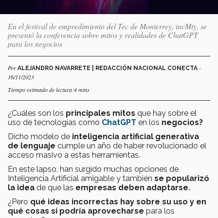
En el festival de empredimiento del Tec de Monterrey, incMty, se
presentó la conferencia sobre mitos y realidades de ChatGPT
para los negocios
Por
-
ALEJANDRO NAVARRETE | REDACCIÓN NACIONAL CONECTA
16/11/2023
Tiempo estimado de lectura:4 mins
¿Cuáles son los
principales mitos
que hay sobre el
uso de tecnologías como
ChatGPT
en los
negocios?
Dicho modelo de
inteligencia artificial generativa
de lenguaje
cumple un año de haber revolucionado el
acceso masivo a estas herramientas.
En este lapso, han surgido muchas opciones de
Inteligencia Artificial amigable y también
se popularizó
la idea
de que las
empresas deben adaptarse.
¿Pero
qué ideas incorrectas hay sobre su uso y en
qué cosas sí podría aprovecharse
para los