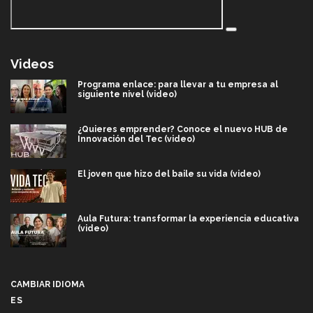
Videos
Programa enlace: para llevar a tu empresa al
siguiente nivel (video)
¿Quieres emprender? Conoce el nuevo HUB de
Innovación del Tec (video)
El joven que hizo del baile su vida (video)
Aula Futura: transformar la experiencia educativa
(video)
Más que un festival cultural: así es la magia de
VIBRART 2026 (video)
CAMBIAR IDIOMA
ES
Javier Guzmán: investigación con impacto social