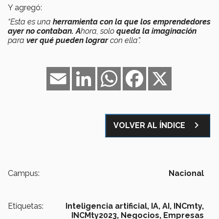
Y agregó:
“Esta es una
herramienta con la que los emprendedores
ayer no contaban. A
hora, solo
queda la imaginación
para
ver qué pueden lograr
con ella”.
Email
LinkedIn
WhatsApp
Facebook
X
navigate_next
VOLVER AL ÍNDICE
Campus:
Nacional
Etiquetas:
Inteligencia artificial,
IA,
AI,
INCmty,
INCMty2023,
Negocios,
Empresas