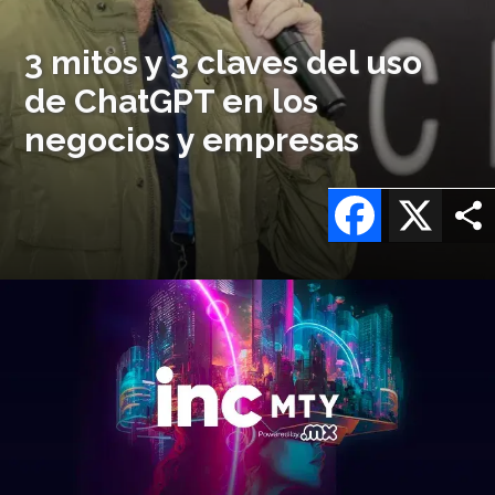
3 mitos y 3 claves del uso
de ChatGPT en los
negocios y empresas
Facebook
X
Imagen
o
logo