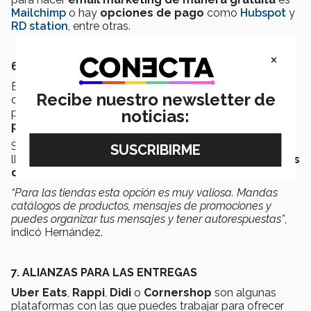
Mailchimp
o hay
opciones de pago
como
Hubspot
y
RD station
, entre otras.
×
6. UTILIZA WHATSAPP BUSINESS
Esta aplicación funciona de manera similar al whatsapp
Recibe nuestro newsletter de
que usas para estar en contacto con familia y amigos,
noticias:
pero con la diferencia de que
puedes dar atención
personalizada a tus clientes
.
Solo descarga la
app
, añade un número de teléfono y
llena la información; luego estarás listo para hacer
listas
de envíos simultáneos de hasta 256 personas
.
“Para las tiendas esta opción es muy valiosa. Mandas
catálogos de productos, mensajes de promociones y
puedes organizar tus mensajes y tener autorespuestas”
,
indicó Hernández.
7. ALIANZAS PARA LAS ENTREGAS
Uber Eats
,
Rappi
,
Didi
o
Cornershop
son algunas
plataformas con las que puedes trabajar para ofrecer