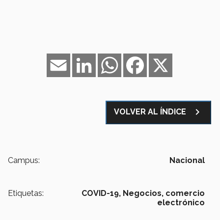
Email
LinkedIn
WhatsApp
Facebook
X
navigate_next
VOLVER AL ÍNDICE
Campus:
Nacional
Etiquetas:
COVID-19,
Negocios,
comercio
electrónico