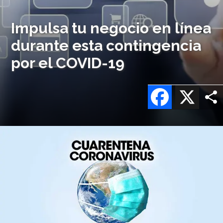
Impulsa tu negocio en línea
durante esta contingencia
por el COVID-19
Facebook
X
Imagen
o
logo