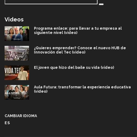
Videos
Programa enlace: para llevar a tu empresa al
siguiente nivel (video)
¿Quieres emprender? Conoce el nuevo HUB de
Innovación del Tec (video)
El joven que hizo del baile su vida (video)
Aula Futura: transformar la experiencia educativa
(video)
Más que un festival cultural: así es la magia de
VIBRART 2026 (video)
CAMBIAR IDIOMA
ES
Javier Guzmán: investigación con impacto social
(video)