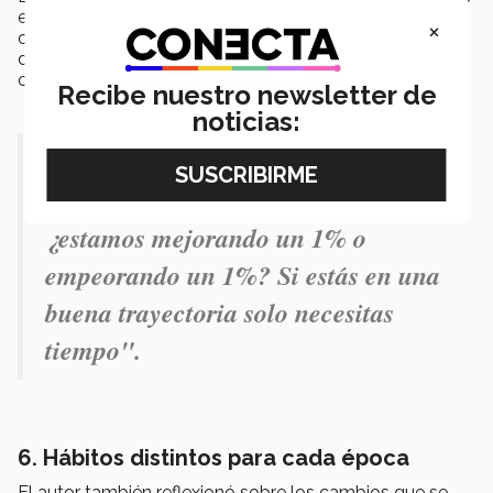
en diferentes
espacios de tiempo
, como por ejemplo
×
cada semana, fin de mes o incluso cada año,
dependiendo el tipo de análisis que se quiera llevar a
cabo.
Recibe nuestro newsletter de
noticias:
"Cuando hablo de un 1% cada día es
un enfoque en la trayectoria;
¿estamos mejorando un 1% o
empeorando un 1%? Si estás en una
buena trayectoria solo necesitas
tiempo".
6. Hábitos distintos para cada época
El autor también reflexionó sobre los cambios que se