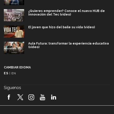
¿Quieres emprender? Conoce el nuevo HUB de
Innovación del Tec (video)
El joven que hizo del baile su vida (video)
Aula Futura: transformar la experiencia educativa
(video)
Más que un festival cultural: así es la magia de
VIBRART 2026 (video)
CAMBIAR IDIOMA
ES
|
EN
Javier Guzmán: investigación con impacto social
(video)
Síguenos
¡México, en el top del mundial de robótica FIRST
2026! (video)
Vida Tec: Pasión, disciplina y básquetbol, con Gael
Adame (video)