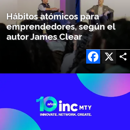
Hábitos atómicos para
emprendedores, según el
autor James Clear
Facebook
X
Imagen
o
logo