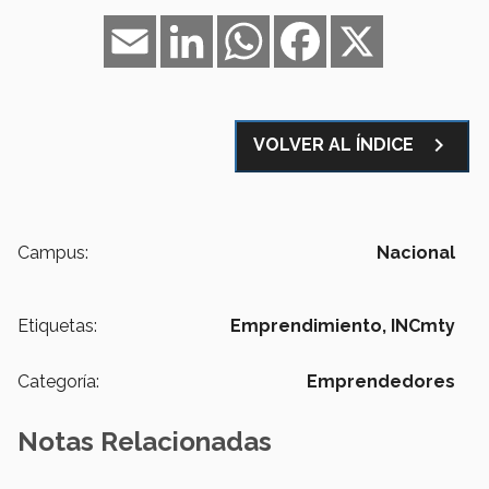
Email
LinkedIn
WhatsApp
Facebook
X
navigate_next
VOLVER AL ÍNDICE
Campus:
Nacional
Etiquetas:
Emprendimiento,
INCmty
Categoría:
Emprendedores
Notas Relacionadas