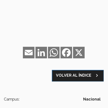
Email
LinkedIn
WhatsApp
Facebook
X
navigate_next
VOLVER AL ÍNDICE
Campus:
Nacional