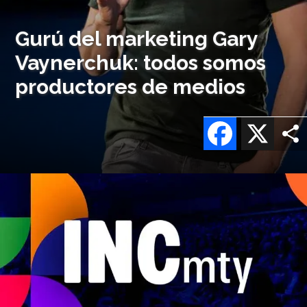
Gurú del marketing Gary
Vaynerchuk: todos somos
productores de medios
Facebook
X
Imagen
o
logo