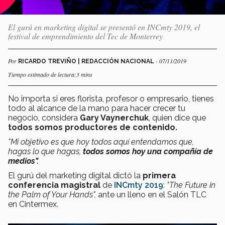
El gurú en marketing digital se presentó en INCmty 2019, el
festival de emprendimiento del Tec de Monterrey
Por
- 07/11/2019
RICARDO TREVIÑO | REDACCIÓN NACIONAL
Tiempo estimado de lectura:3 mins
No importa si eres florista, profesor o empresario, tienes
todo al alcance de la mano para hacer crecer tu
negocio, considera
Gary Vaynerchuk
, quien dice que
todos somos productores de contenido.
"Mi objetivo es que hoy todos aquí entendamos que,
hagas lo que hagas,
todos somos hoy una compañía de
medios".
El gurú del marketing digital dictó la
primera
conferencia magistral
de
INCmty 2019
:
"The Future in
the Palm of Your Hands",
ante un lleno en el Salón TLC
en Cintermex.