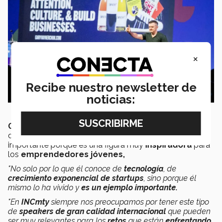
×
Recibe nuestro newsletter de
noticias:
Gabriela Ramírez
, líder de contenidos y logística
de
INCmty
, dijo que tener a Gary en el festival es
importante porque es una figura muy
inspiradora
para
los
emprendedores jóvenes,
"No solo por lo que él conoce de
tecnología
, de
crecimiento exponencial de startups
, sino porque él
mismo lo ha vivido y
es un ejemplo importante.
"En
INCmty
siempre nos preocupamos por tener este tipo
de
speakers de gran calidad internacional
que pueden
ser muy relevantes para los
retos
que están
enfrentando