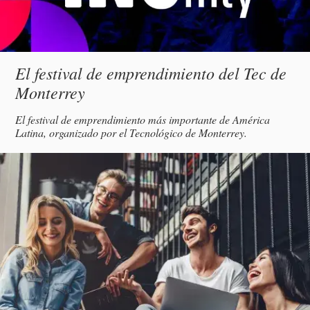
Subtítulo
El festival de emprendimiento del Tec de
Monterrey
Descripción
El festival de emprendimiento más importante de América
Latina, organizado por el Tecnológico de Monterrey.
magen
incipal