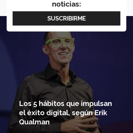
navigate_next
noticias:
VER MÁS
Imagen
principal
Los 5 hábitos que impulsan
el éxito digital, según Erik
Qualman