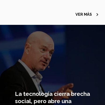
navigate_next
VER MÁS
Imagen
principal
La tecnología cierra brecha
social, pero abre una