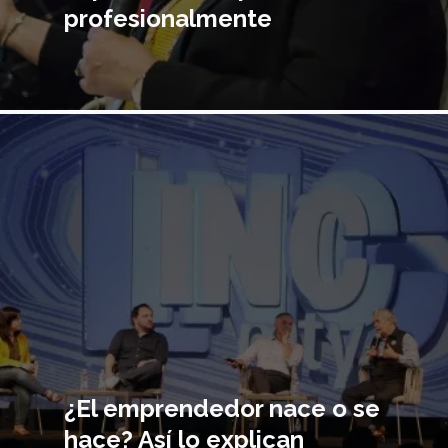
profesionalmente
Imagen
principal
¿El emprendedor nace o se
hace? Así lo explican