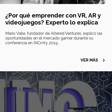
¿Por qué emprender con VR, AR y
videojuegos? Experto lo explica
Mario Valle, fundador de Altered Ventures, explicó las
oportunidades en el mercado gamer durante su
conferencia en INCmty 2019.
navigate_next
VER MÁS
Imagen
principal