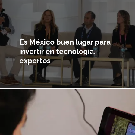
Es México buen lugar para
invertir en tecnología.-
expertos
magen
incipal