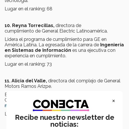
tecnología.
Lugar en el ranking: 68
10.
Reyna Torrecillas,
directora de
cumplimiento de General Electric Latinoamérica.
Lidera el programa de cumplimiento para GE en
América Latina. La egresada de la carrera de
Ingeniería
en Sistemas de Información
es una ejecutiva con
experiencia en cumplimiento.
Lugar en el ranking: 73
11. Alicia del Valle,
directora del complejo de General
Motors Ramos Arizpe.
Es la primera mujer en ocupar la dirección general de
×
General Motors Ramos Arizpe y es egresada de la
maestría en Dirección para la Manufactura
.
Lugar en el ranking: 74
Recibe nuestro newsletter de
noticias: