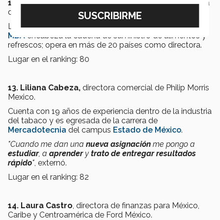
12. Claudia Núñez,
directora de planeación estratégica
de Unilever Latinoamérica.
La egresada de la
EGADE Business School
con
Global
MBA
encabeza la cadena de suministro de alimentos y
refrescos; opera en más de 20 países como directora.
Lugar en el ranking: 80
13. Liliana Cabeza,
directora comercial de Philip Morris
Mexico.
Cuenta con 19 años de experiencia dentro de la industria
del tabaco y es egresada de la carrera de
Mercadotecnia
del campus
Estado de México
.
"Cuando me dan una
nueva asignación
me pongo a
estudiar
, a
aprender
y
trato de entregar resultados
rápido
"
, externó.
Lugar en el ranking: 82
14. Laura Castro
, directora de finanzas para México,
Caribe y Centroamérica de Ford México.