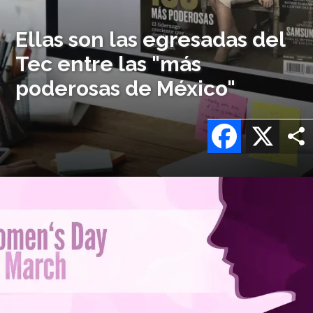
Ellas son las egresadas del
Tec entre las "más
poderosas de México"
Facebook
X
Imagen
o
logo