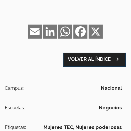
Email
LinkedIn
WhatsApp
Facebook
X
navigate_next
VOLVER AL ÍNDICE
Campus:
Nacional
Escuelas:
Negocios
Etiquetas:
Mujeres TEC,
Mujeres poderosas