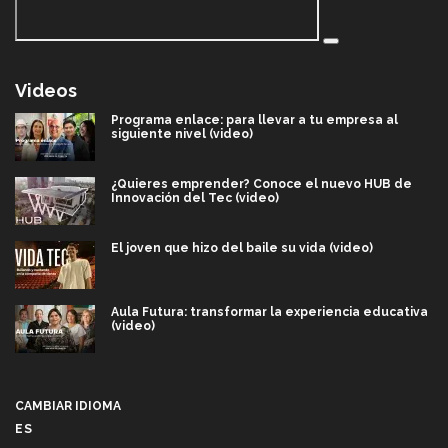
Videos
Programa enlace: para llevar a tu empresa al
siguiente nivel (video)
¿Quieres emprender? Conoce el nuevo HUB de
Innovación del Tec (video)
El joven que hizo del baile su vida (video)
Aula Futura: transformar la experiencia educativa
(video)
Más que un festival cultural: así es la magia de
VIBRART 2026 (video)
CAMBIAR IDIOMA
ES
Javier Guzmán: investigación con impacto social