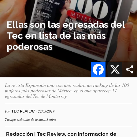
Ellas son las egresadas del
Tec en lista de las más
poderosas
Facebook
X
La revista Expansión año con año realiza un ranking de las 100
mujeres más poderosas de México, en el que aparecen 17
egresadas del Tec de Monterrey
Por
- 22/03/2019
TEC REVIEW
Tiempo estimado de lectura:3 mins
Redacción | Tec Review, con información de