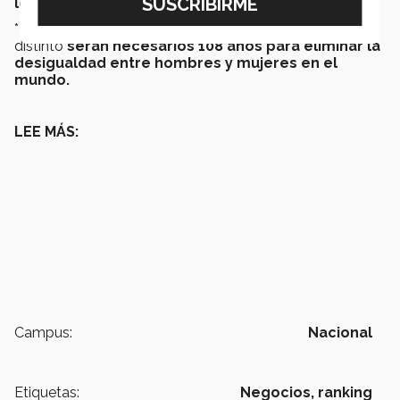
lo que lo llevó del puesto 81 al 50,
de 149 países.
* El estudio apunta que para que el panorama sea
distinto
serán necesarios 108 años para eliminar la
desigualdad entre hombres y mujeres en el
mundo.
LEE MÁS:
Campus:
Nacional
Etiquetas:
Negocios,
ranking