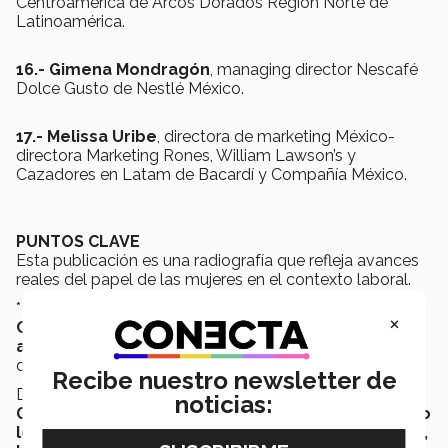
Centroamérica de Arcos Dorados Región Norte de
Latinoamérica.
16.- Gimena Mondragón
, managing director Nescafé
Dolce Gusto de Nestlé México.
17.- Melissa Uribe
, directora de marketing México-
directora Marketing Rones, William Lawson’s y
Cazadores en Latam de Bacardí y Compañía México.
PUNTOS CLAVE
Esta publicación es una radiografía que refleja avances
reales del papel de las mujeres en el contexto laboral.
* En primer lugar,
aumenta el número de mujeres
×
CEO
en el listado,
un 36% en comparación a dos
años atrás
, principalmente en empresas mexicanas y
de origen estadounidense.
Recibe nuestro newsletter de
De acuerdo con el
Índice de Brecha Global de
noticias:
Género del Foro Económico Mundial (WEF)
,
México
logró reducir la iniquidad en los últimos 12 meses,