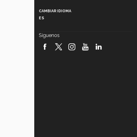
Más que un festival cultural: así es
la magia de VIBRART 2026 (video)
CAMBIAR IDIOMA
ES
Javier Guzmán: investigación con
impacto social (video)
Síguenos
¡México, en el top del mundial de
robótica FIRST 2026! (video)
Vida Tec: Pasión, disciplina y
básquetbol, con Gael Adame
(video)
¿Cómo es el Modelo Educativo
Tec? (video)
Vida Tec: Feminismo e Inteligencia
Artificial, Paola Ricaurte (video)