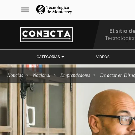
Pasar
navegación
menu
al
principal
contenido
principal
El sitio d
Tecnológic
Menu
CATEGORÍAS
VIDEOS
Comunidad
Noticias
Nacional
emprendedores
De actor en Disn