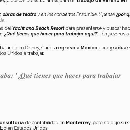
llegó buscando estudiantes para un
trabajo de verano en
en
obras de teatro
y en los conciertos Ensamble. Y pensé
¿por q
da.
as del
Yacht and Beach Resort
para presentarse y buscar hac
: '¿Qué tienes que hacer para trabajar aquí?'..
. empezaron a
abajando en Disney, Carlos
regresó a México
para
graduar
os Unidos a trabajar.
taba: '¿Qué tienes que hacer para trabajar
onsultoría
de contabilidad en
Monterrey
, pero no dejó su 
izo en Estados Unidos.