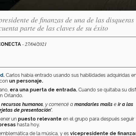
esidente de finanzas de una de las disqueras
uenta parte de las claves de su éxito
- 27/04/2021
 CONECTA
ld
.
Carlos había entrado usando sus habilidades adquiridas en
 con
un personaje.
rano,
era una puerta de entrada.
Cuando se quitaba su disf
n Orlando.
e
recursos humanos
, y comencé a
mandarles mails
e
ir a las
rjetas de presentación
”.
btener un
puesto relevante
en el grupo para después seguir
presas
hasta hoy.
 emblemática de la música, y es
vicepresidente de finanza