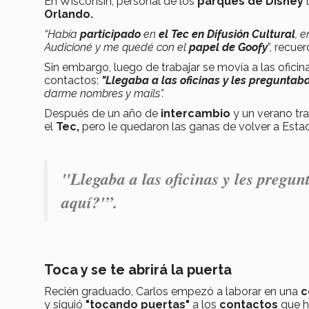
En Wisconsin, personal de los
parques de Disney
Orlando.
“Había
participado
en
el Tec en
Difusión Cultural
, 
Audicioné y me quedé con el
papel de Goofy
”, recuer
Sin embargo, luego de trabajar se movía a las oficin
contactos:
"Llegaba a las oficinas y les preguntaba
darme nombres y mails”.
Después de un año de
intercambio
y un verano tr
el
Tec,
pero le quedaron las ganas de volver a Estad
"Llegaba a las oficinas y les pregun
aquí?'”.
Toca y se te abrirá la puerta
Recién graduado, Carlos empezó a
laborar en una
c
y siguió
"tocando puertas"
a los
contactos
que h