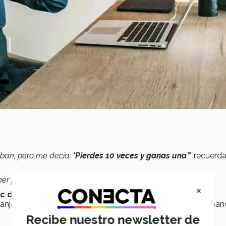
aban, pero me decía:
'Pierdes 10 veces y ganas una'
”, recuerd
ner
piel gruesa
para cuando
te digan que no”.
×
c de Monterrey
y aprovechando las opciones de
anjero y le pidió consejo a su director de carrera, el Dr. Arma
Recibe nuestro newsletter de