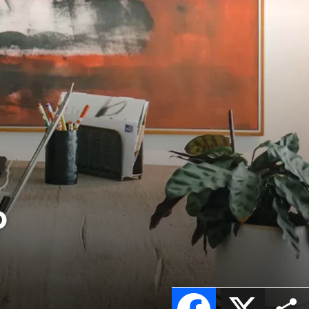
o
Facebook
X