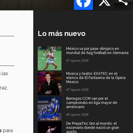
Lo más nuevo
México va por pase olímpico en
mundial de flag football en Alemania
07 Agosto 2026
 las
Música y teatro: EXATEC en el
elenco de El Fantasma de la Ópera
Mexico
raz,
07 Agosto 2026
Borregos CCM van por el
campeonato en liga mayor de
americano
06 Agosto 2026
De PrepaTec Qro al mundo: el
escenario donde nació un gran
s
para
sueño