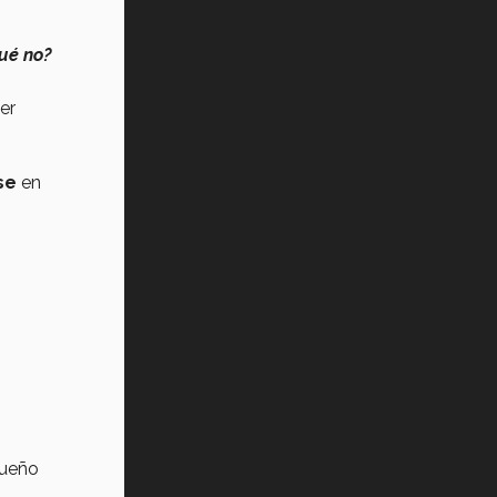
ué no?
er
se
en
sueño