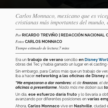
Carlos Monnaco, mexicano que es vicepr
cristianas más importantes del mundo, c
Por
RICARDO TREVIÑO | REDACCIÓN NACIONAL
Fotos
CARLOS MONNACO
Tiempo estimado de lectura:7 mins
Era un
trabajo de verano
sencillo
en
Disney Wor
obras del Tec y había ganado un lugar en el casting
Sin embargo, para Carlos más que un trabajo de ve
iba a hacer
networking a las oficinas de Disney
e
“Me empezaron a dar nombres:
el de
finanzas
, el d
oficinas a presentarme.
Nada más me daban sus
ta
Un día,
ese esfuerzo daría fruto
y lo llevaría a o
avanzando por diferentes posiciones en
varias em
Ahora,
Carlos Monnaco
vive en
Nashville
, ciudad