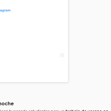
tagram
 noche