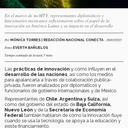
En el marco de incMTY, representantes diplomáticos y
funcionarios mexicanos reflexionaron sobre el papel de la
innovación en América Latina y su impacto en el desarrollo
Por
- 26/03/2025
MÓNICA TORRES | REDACCIÓN NACIONAL CONECTA
Fotos
EVERTH BAÑUELOS
Tiempo estimado de lectura:7 mins
Las
prácticas de innovación
y cómo influyen en el
desarrollo de las naciones
, así como los medios
para apalancarla a través de colaboración publica-
privada, fueron analizados por diplomáticos y
funcionarios de gobierno internacionales y de México.
Representantes de
Chile
,
Argentina y Suiza,
así
como del gobierno del estado de
Baja California,
Nuevo León
y de la
Secretaría de Economía
Federal
también hablaron de cómo la innovación fluye
cuando se usa la tecnología, se apoya a la educación y
existe financiamiento.