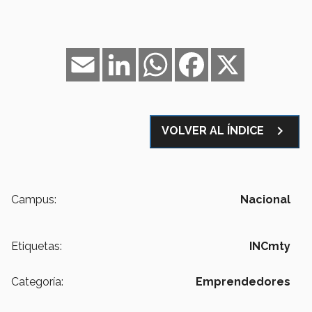
Email
LinkedIn
WhatsApp
Facebook
X
navigate_next
VOLVER AL ÍNDICE
Campus:
Nacional
Etiquetas:
INCmty
Categoría:
Emprendedores