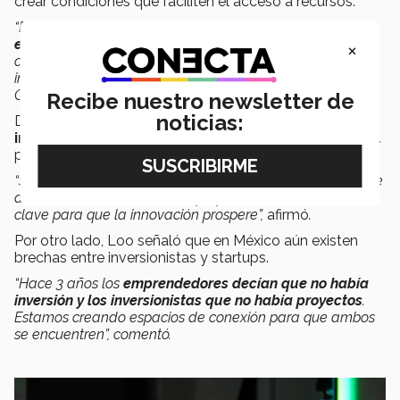
crear condiciones que faciliten el acceso a recursos.
“El
financiamiento es clave para el crecimiento de los
ecosistemas innovadores
(...) En Argentina, estamos
×
consolidando el capital de riesgo y promoviendo la
internacionalización de nuestras startups”, afirmó
Quinteros.
Recibe nuestro newsletter de
noticias:
Desde la perspectiva suiza, Raymond destacó la
importancia de proteger la propiedad intelectual
para incentivar la innovación.
“Si los
emprendedores no pueden proteger sus ideas
, se
desincentiva la inversión. La propiedad intelectual es
clave para que la innovación prospere”,
afirmó
.
Por otro lado, Loo señaló que en México aún existen
brechas entre inversionistas y startups.
“Hace 3 años los
emprendedores decían que no había
inversión y los inversionistas que no había proyectos
.
Estamos creando espacios de conexión para que ambos
se encuentren”, comentó.