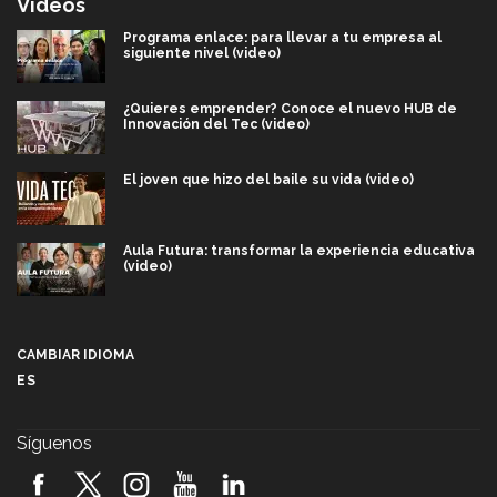
Videos
Programa enlace: para llevar a tu empresa al
siguiente nivel (video)
¿Quieres emprender? Conoce el nuevo HUB de
Innovación del Tec (video)
El joven que hizo del baile su vida (video)
Aula Futura: transformar la experiencia educativa
(video)
Más que un festival cultural: así es la magia de
VIBRART 2026 (video)
CAMBIAR IDIOMA
ES
Javier Guzmán: investigación con impacto social
(video)
Síguenos
¡México, en el top del mundial de robótica FIRST
2026! (video)