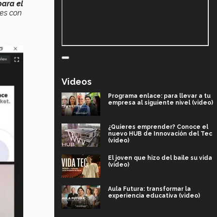
para el
es con
Videos
Programa enlace: para llevar a tu
empresa al siguiente nivel (video)
¿Quieres emprender? Conoce el
nuevo HUB de Innovación del Tec
(video)
El joven que hizo del baile su vida
(video)
Aula Futura: transformar la
experiencia educativa (video)