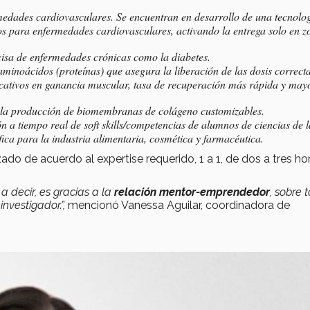
edades cardiovasculares. Se encuentran en desarrollo de una tecnolo
os para enfermedades cardiovasculares, activando la entrega solo en z
isa de enfermedades crónicas como la diabetes.
 aminoácidos (proteínas) que asegura la liberación de las dosis correct
ficativos en ganancia muscular, tasa de recuperación más rápida y may
 la producción de biomembranas de colágeno customizables.
 a tiempo real de soft skills/competencias de alumnos de ciencias de l
fica para la industria alimentaria, cosmética y farmacéutica.
o de acuerdo al expertise requerido, 1 a 1, de dos a tres hor
a decir, es gracias
a la
relación
mentor
-emprendedor
, sobre 
investigador
.
”,
mencionó Vanessa Aguilar, coordinadora de