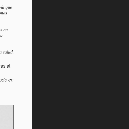
gía que
onas
as en
or
a salud.
as al
todo en