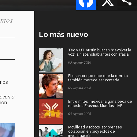
ntos
Lo más nuevo
Tec y UT Austin buscan "devolver la
voz" a hispanohablantes con afasia
05 Agosto 2026
El escritor que dice que la derrota
también merece ser contada
rios
05 Agosto 2026
leven a
Entre miles: mexicana gana beca de
ción
maestría Erasmus Mundus LIVE
05 Agosto 2026
Movilidad y robots: sonorenses
colaboran en proyectos de
investigación