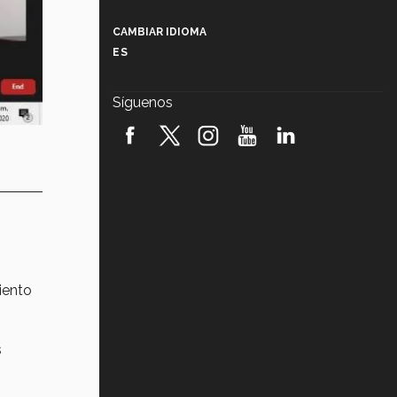
Más que un festival cultural: así es
la magia de VIBRART 2026 (video)
CAMBIAR IDIOMA
ES
Javier Guzmán: investigación con
impacto social (video)
Síguenos
¡México, en el top del mundial de
robótica FIRST 2026! (video)
Vida Tec: Pasión, disciplina y
básquetbol, con Gael Adame
(video)
¿Cómo es el Modelo Educativo
Tec? (video)
iento
Vida Tec: Feminismo e Inteligencia
Artificial, Paola Ricaurte (video)
s