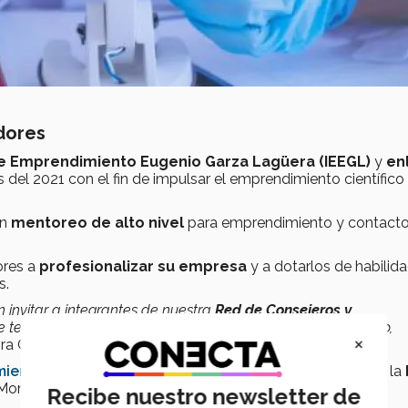
dores
 de Emprendimiento Eugenio Garza Lagüera (IEEGL)
y
en
 del 2021 con el fin de impulsar el emprendimiento científico
un
mentoreo de alto nivel
para emprendimiento y contact
ores a
profesionalizar su empresa
y a dotarlos de habilid
ios.
n
invitar a
integrantes de nuestra
Red de
Consejeros y
e tecnológica
en
temas estratégicos
como
salida a mercado,
×
ra General de enlace+.
imiento Eugenio Garza Lagüera
(IEEGL)
aporta con toda la
Monterrey en diferentes áreas, adicional al mentor.
Recibe nuestro newsletter de