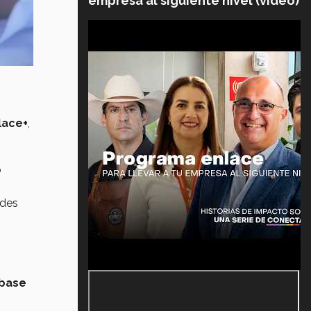
empresa al siguiente nivel (video)
lace+
,
o
ades
base