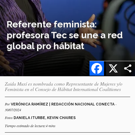
Referente feminista:
profesora Tec se une a red
global pro hábitat
Facebook
X
Zaida Muxí es nombrada como Representante de Mujeres y/o
Feminista en el Consejo de Hábitat International Coalitiones
Por
-
VERÓNICA RAMÍREZ | REDACCIÓN NACIONAL CONECTA
30/07/2024
Fotos
DANIELA ITURBE, KEVIN CHAIRES
Tiempo estimado de lectura:4 mins