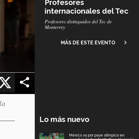
Profesores
internacionales del Tec
Subtítulo
Profesores distinguidos del Tec de
Monterrey
navigate_next
MÁS DE ESTE EVENTO
cebook
X
la
Lo más nuevo
México va por pase olímpico en