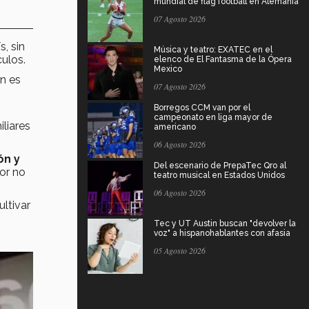
mundial de flag football en Alemania
07 Agosto 2026
s, sin
Música y teatro: EXATEC en el
ulos.
elenco de El Fantasma de la Ópera
Mexico
ón es
07 Agosto 2026
Borregos CCM van por el
campeonato en liga mayor de
iliares
americano
06 Agosto 2026
ón y
Del escenario de PrepaTec Qro al
por no
teatro musical en Estados Unidos
06 Agosto 2026
ultivar
Tec y UT Austin buscan "devolver la
voz" a hispanohablantes con afasia
05 Agosto 2026