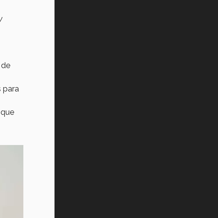
Vida Tec: Pasión, disciplina y
y
básquetbol, con Gael Adame
(video)
¿Cómo es el Modelo Educativo
Tec? (video)
 de
Vida Tec: Feminismo e Inteligencia
Artificial, Paola Ricaurte (video)
s para
 que