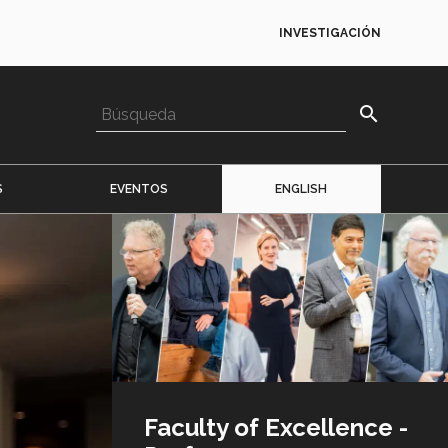
INVESTIGACIÓN
search
S
EVENTOS
ENGLISH
Imagen
o
logo
Faculty of Excellence -