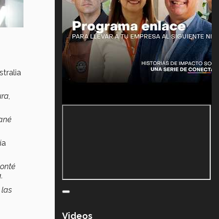
stralia
ra,
Gané
ía
conté
.
 las
Videos