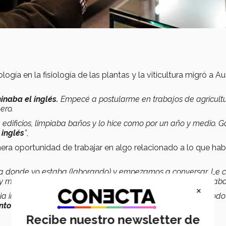
ogía en la fisiología de las plantas y la viticultura migró a Au
inaba el inglés.
E
mpecé a postularme en trabajos de agricultu
ero.
 edificios, limpiaba baños y lo hice como por un año y medio. 
inglés
”
,
imera oportunidad de trabajar en algo relacionado a lo que hab
ñía donde yo estaba (laborando) y empezamos a conversar. Le 
 y me ofreció iniciar a estudiar un doctorado donde él trabajaba
×
a importante. Yo creo que de cualquier experiencia, sobre todo
nto
y un buen aprendizaje”
, agregó.
Recibe nuestro newsletter de