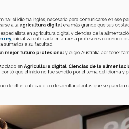
dominar el idioma inglés, necesario para comunicarse en ese paí
arse a la
agricultura digital
era más grande que sus obstác
, especialista en agricultura digital y ciencias de la alimentaci
rrey,
iniciativa enfocada en atraer a profesores reconocidos
ra sumarlos a su facultad
 un
mejor futuro profesional
y eligió Australia por tener fam
asociado en
A
gricultura digital
,
C
iencias de la alimentaci
a
contó que el inicio no fue sencillo por el tema del idioma y 
 uno de ellos enfocado en desarrollar plantas que se puedan c