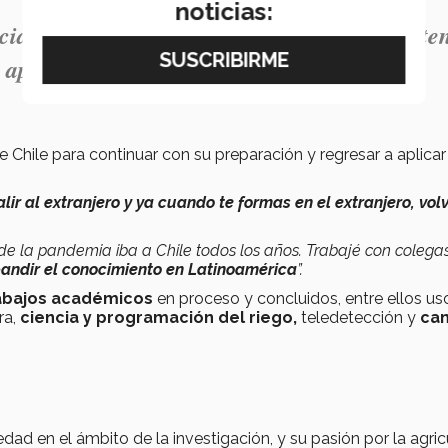
noticias:
ia, sobre todo las negativas, uno puede obte
 aprendizaje”.
e Chile para continuar con su preparación y regresar a aplicar
lir al extranjero y ya cuando te formas en el extranjero, vol
de la pandemia iba a Chile todos los años. Trabajé con colegas
pandir el conocimiento en Latinoamérica
”.
rabajos académicos
en proceso y concluidos, entre ellos us
ra,
ciencia y programación del riego,
teledetección y
ca
d en el ámbito de la investigación, y su pasión por la agric