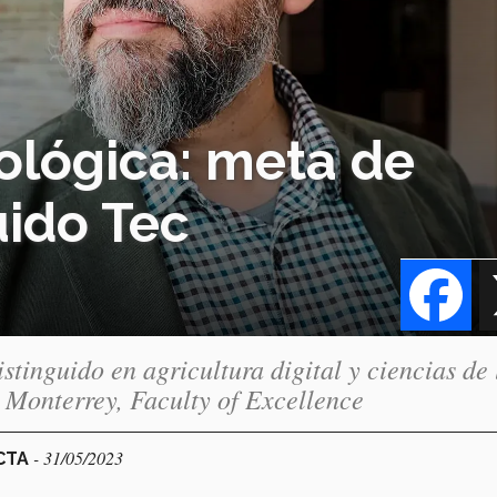
ológica: meta de
uido Tec
Fa
istinguido en agricultura digital y ciencias de 
e Monterrey, Faculty of Excellence
- 31/05/2023
ECTA