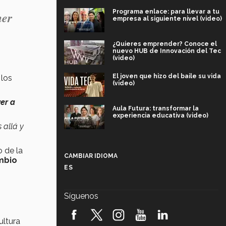
Programa enlace: para llevar a tu
ner
empresa al siguiente nivel (video)
¿Quieres emprender? Conoce el
nuevo HUB de Innovación del Tec
(video)
El joven que hizo del baile su vida
 los
(video)
ver a
Aula Futura: transformar la
experiencia educativa (video)
 allá y
Más que un festival cultural: así es
la magia de VIBRART 2026 (video)
o de la
CAMBIAR IDIOMA
mbio
ES
Javier Guzmán: investigación con
impacto social (video)
Síguenos
¡México, en el top del mundial de
robótica FIRST 2026! (video)
ultura