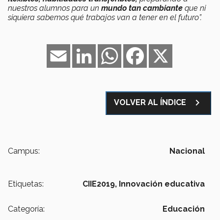
nuestros alumnos para un
mundo tan cambiante
que ni
siquiera sabemos qué trabajos van a tener en el futuro”.
Email
LinkedIn
WhatsApp
Facebook
X
navigate_next
VOLVER AL ÍNDICE
Campus:
Nacional
Etiquetas:
CIIE2019,
Innovación educativa
Categoría:
Educación