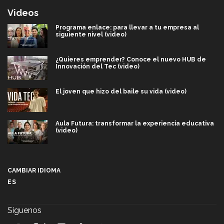
Videos
Programa enlace: para llevar a tu empresa al
siguiente nivel (video)
¿Quieres emprender? Conoce el nuevo HUB de
Innovación del Tec (video)
El joven que hizo del baile su vida (video)
Aula Futura: transformar la experiencia educativa
(video)
Más que un festival cultural: así es la magia de
VIBRART 2026 (video)
CAMBIAR IDIOMA
ES
Javier Guzmán: investigación con impacto social
(video)
Síguenos
¡México, en el top del mundial de robótica FIRST