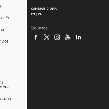
Más que un festival cultural: así es
la magia de VIBRART 2026 (video)
e
CAMBIAR IDIOMA
ES
|
EN
Javier Guzmán: investigación con
iento,
impacto social (video)
Síguenos
en
¡México, en el top del mundial de
robótica FIRST 2026! (video)
r
dos
Vida Tec: Pasión, disciplina y
básquetbol, con Gael Adame
(video)
¿Cómo es el Modelo Educativo
Tec? (video)
Vida Tec: Feminismo e Inteligencia
ía
Artificial, Paola Ricaurte (video)
es
que
ensaba