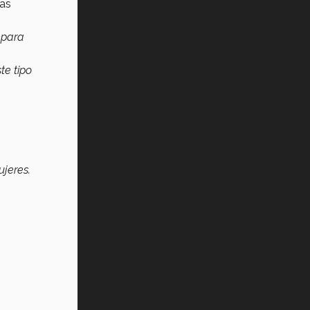
das
e
para
ste tipo
ujeres.