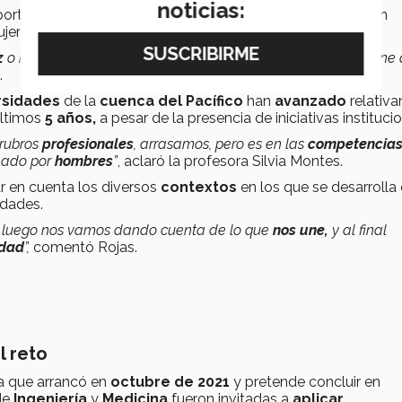
noticias:
oportunidades es uno de los
retos más visibles
que siguen
jeres en sus trabajos,
explicó la Dra. María Ileana Ruiz.
z
o no de hacer algo, lo tiene que
hacer
y, usualmente, lo tiene
.
rsidades
de la
cuenca del Pacífico
han
avanzado
relativ
últimos
5 años,
a pesar de la presencia de iniciativas instituci
 rubros
profesionales
, arrasamos, pero es en las
competencia
ado por
hombres
”
, aclaró la profesora Silvia Montes.
r en cuenta los
diversos
contextos
en los que se desarrolla
idades.
 luego nos vamos dando cuenta de lo que
nos une,
y al final
dad
”,
comentó Rojas.
l reto
a que arrancó en
octubre de 2021
y pretende concluir en
 de
Ingeniería
y
Medicina
fueron invitadas a
aplicar
.