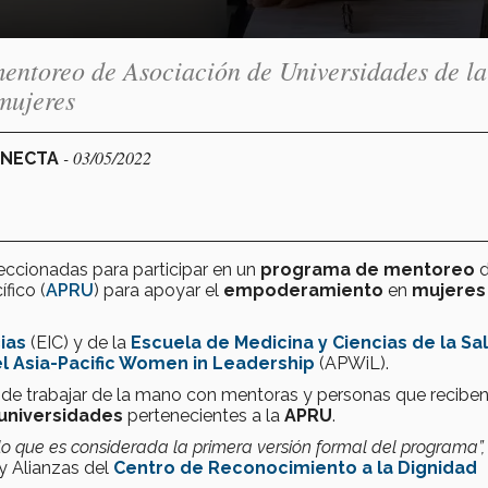
mentoreo de Asociación de Universidades de la
mujeres
- 03/05/2022
ONECTA
eccionadas para participar en un
programa de
mentoreo
fico (
APRU
) para apoyar el
empoderamiento
en
mujeres
ias
(EIC) y de la
Escuela de Medicina y Ciencias de la Sa
l Asia-Pacific Women in Leadership
(APWiL).
d
de trabajar de la mano con mentoras y personas que reciben
universidades
pertenecientes a la
APRU
.
lo que es considerada la primera versión formal del programa”,
 y Alianzas del
Centro de Reconocimiento a la Dignidad