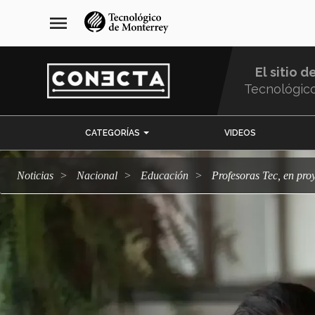
Pasar
navegación
menu
al
principal
contenido
principal
El sitio d
Tecnológic
Menu
CATEGORÍAS
VIDEOS
Comunidad
Noticias
Nacional
Educación
Profesoras Tec, en pr