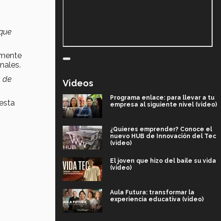
 que
amente
onales.
s
de
Videos
Programa enlace: para llevar a tu
 esta
empresa al siguiente nivel (video)
¿Quieres emprender? Conoce el
nuevo HUB de Innovación del Tec
(video)
El joven que hizo del baile su vida
(video)
Aula Futura: transformar la
experiencia educativa (video)