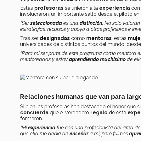
Estas
profesoras
se unieron a la
experiencia
com
involucraron, un importante salto desde el piloto en
“Ser
seleccionada
es una
distinción
. No solo valoran
estrategias, recursos y apoyo
a otras profesoras e inve
Tras ser
designadas
como
mentoras
, estas
muje
universidades de distintos puntos del mundo, desd
“Para mí ser parte de este programa como mentora
e
mentoreadas y estoy
aprendiendo muchísimo
de ella
Relaciones humanas que van para larg
Si bien las profesoras han destacado el honor que si
concuerda
que el verdadero
regalo
de esta
expe
formaron.
“Mi
experiencia
fue con una profesionista del área de
que ella me debía de
enseñar
a mí, pero fuimos
apre