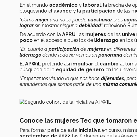
En el mundo
académico
y
laboral
, la brecha de 
bloqueando el
avance
y la
participación
de las mu
“Como
mujer
una no se puede
cuestionar
si es
capa
lograr
sin mostrar ninguna
debilidad
”,
reflexionó Ruiz
De acuerdo con la
APRU
, las
mujeres
de las
unive
poco
en el acceso a puestos de
liderazgo
en los 
“En cuanto a
participación
de
mujeres
en diferentes
liderazgo
donde todavía vemos un
panorama
domin
El
APWiL
pretende así
impulsar
el
cambio
al toma
búsqueda de la
equidad de género
en las univers
“Empezamos viendo lo que nos hace
diferentes,
pero
entendemos que somos parte de una
misma comuni
Conoce las mujeres Tec que tomaron e
Para formar parte de esta
iniciativa
en curso, mism
septiembre de 2022
, las 5 docentes de las áreas