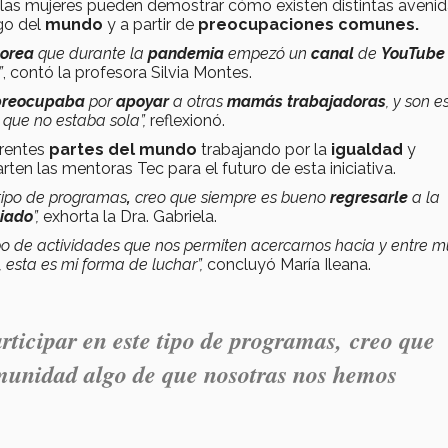
, las mujeres pueden demostrar cómo existen distintas aveni
rgo del
mundo
y a partir de
preocupaciones comunes.
orea
que durante la
pandemia
empezó un
canal
de
YouTub
”
, contó la profesora Silvia Montes.
preocupaba
por
apoyar
a otras
mamás trabajadoras
, y son e
que no estaba sola”,
reflexionó.
erentes
partes del mundo
trabajando por la
igualdad
y
arten
las mentoras Tec para el futuro de esta iniciativa.
tipo de programas
,
creo que siempre es bueno
regresarle
a la
ciado
”,
exhorta la Dra. Gabriela.
po de actividades que nos permiten acercarnos hacia y entre m
, esta es mi forma de luchar”,
concluyó María Ileana.
rticipar en este tipo de programas, creo que
omunidad algo de que nosotras nos hemos