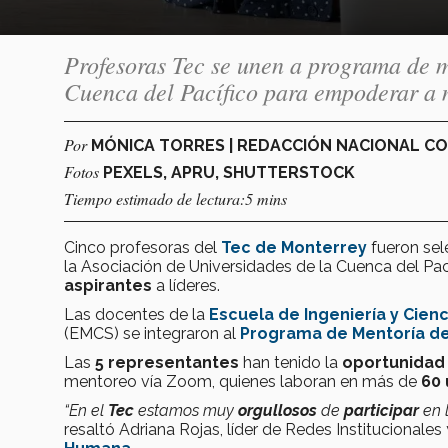
Profesoras Tec se unen a programa de 
Cuenca del Pacífico para empoderar a 
Por
MÓNICA TORRES | REDACCIÓN NACIONAL C
Fotos
PEXELS, APRU, SHUTTERSTOCK
Tiempo estimado de lectura:5 mins
Cinco profesoras del
Tec de Monterrey
fueron sel
la Asociación de Universidades de la Cuenca del Pací
aspirantes
a líderes.
Las docentes de la
Escuela de Ingeniería y Cienc
(EMCS) se integraron al
Programa de Mentoría de
Las
5 representantes
han tenido la
oportunida
mentoreo vía Zoom,
quienes laboran en más de
60 
“En el
Tec
estamos muy
orgullosos
de
participar
en 
resaltó Adriana Rojas, líder de Redes Institucionales