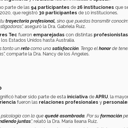
o parte de las
94 participantes
de
26 instituciones
que s
 2020, que registró
30 participantes
de 10
instituciones.
 tu
trayectoria profesional,
sino que puedas transmitir conocim
stigadoras”,
aseguró la Dra. Gabriela Ruíz.
res Tec
fueron
emparejadas
con distintas
profesionistas
e los Estados Unidos
hasta Australia.
s tanto un
reto
como una
satisfacción
. Tengo el
honor
de tene
s”,
comparte la Dra. Nancy de los Ángeles.
o
gnificó haber sido parte de esta
iniciativa
de
APRU
, la mayor
riencia
fueron las
relaciones profesionales
y
personal
 psicología con la que
quedé asombrada
. Por su
formación
p
ndiendo juntas
”,
relató la Dra. María Ileana Ruiz.