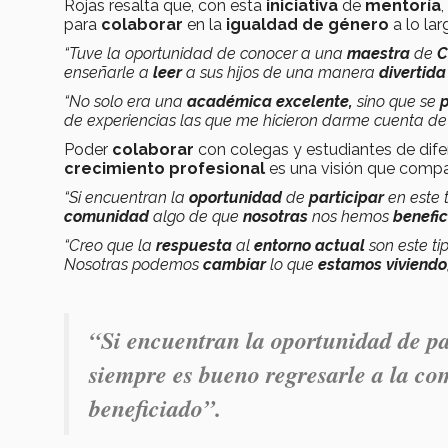
Rojas resalta que, con esta
iniciativa
de
mentoría
para
colaborar
en la
igualdad de género
a lo la
“Tuve la oportunidad de conocer a una
maestra
de
C
enseñarle a
leer
a sus hijos de una manera
divertida
“No solo era una
académica excelente,
sino que se
de experiencias las que me hicieron darme cuenta de 
Poder
colaborar
con colegas y estudiantes de dif
crecimiento profesional
es una
visión que comp
“Si encuentran la
oportunidad
de
participar
en este 
comunidad
algo de que
nosotras
nos hemos
benefi
“Creo que la
respuesta
al
entorno actual
son este ti
Nosotras podemos
cambiar
lo que
estamos viviendo
“Si encuentran la oportunidad de pa
siempre es bueno regresarle a la c
beneficiado”.