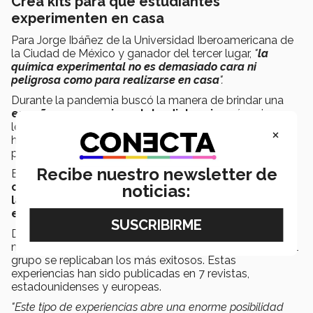
Crea kits para que estudiantes
experimenten en casa
Para Jorge Ibáñez de la Universidad Iberoamericana de
la Ciudad de México y ganador del tercer lugar,
"
la
química experimental no es demasiado cara ni
peligrosa como para realizarse en casa
".
Durante la pandemia buscó la manera de brindar una
enseñanza experimental a distancia,
así nacieron
los
laboratorios individuales
:
kits
de
×
herramientas para que todos sus alumnos tuvieran la
posibilidad de hacer experimentos de química.
Recibe nuestro newsletter de
El docente incluso puso de su
propio dinero
para
comprar todos los componentes de estos mini
noticias:
laboratorios
y
con ayuda de su familia los armó y
envió a sus alumnos.
Durante el semestre, pidió a sus estudiantes que de
manera individual diseñaran experimentos y con todo el
grupo se replicaban los más exitosos. Estas
experiencias han sido publicadas en 7 revistas,
estadounidenses y europeas.
"Este tipo de experiencias abre una enorme posibilidad