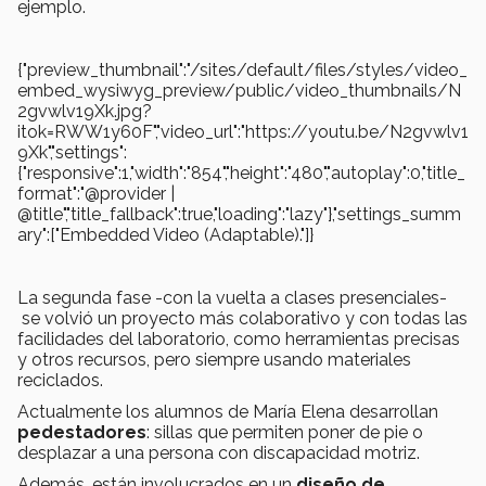
ejemplo.
{"preview_thumbnail":"/sites/default/files/styles/video_
embed_wysiwyg_preview/public/video_thumbnails/N
2gvwlv19Xk.jpg?
itok=RWW1y60F","video_url":"https://youtu.be/N2gvwlv1
9Xk","settings":
{"responsive":1,"width":"854","height":"480","autoplay":0,"title_
format":"@provider |
@title","title_fallback":true,"loading":"lazy"},"settings_summ
ary":["Embedded Video (Adaptable)."]}
La segunda fase -con la vuelta a clases presenciales-
se volvió un proyecto más colaborativo y con todas las
facilidades del laboratorio, como herramientas precisas
y otros recursos, pero siempre usando materiales
reciclados.
Actualmente los alumnos de María Elena desarrollan
pedestadores
: sillas que permiten poner de pie o
desplazar a una persona con discapacidad motriz.
Además, están involucrados en un
diseño de