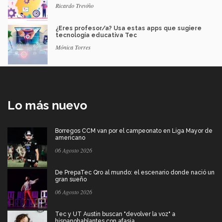
Ricardo Treviño
¿Eres profesor/a? Usa estas apps que sugiere
tecnología educativa Tec
Mónica Torres
Lo más nuevo
Borregos CCM van por el campeonato en Liga Mayor de
americano
06 Agosto 2026
De PrepaTec Qro al mundo: el escenario donde nació un
gran sueño
06 Agosto 2026
Tec y UT Austin buscan "devolver la voz" a
hispanohablantes con afasia