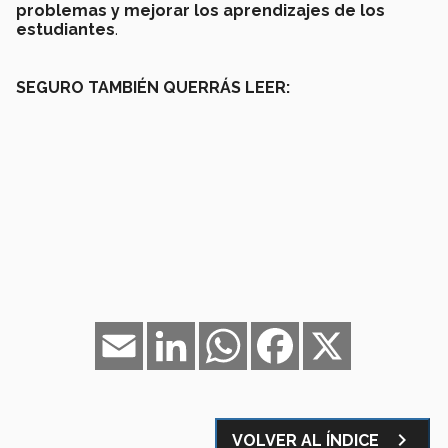
problemas y mejorar los aprendizajes de los
estudiantes
.
SEGURO TAMBIÉN QUERRÁS LEER:
Email
LinkedIn
WhatsApp
Facebook
X
navigate_next
VOLVER AL ÍNDICE