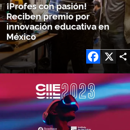
¡Profes con pasión!
Reciben premio por
innovación educativa en
México
Facebook
X
Imagen
o
logo