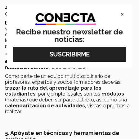
4. Establece un plan para el trabajo
×
colaborativo
Diseña el esquema de trabajo para el reto
que se
va a resolver; planea cómo se va a trabajar en equipo,
Recibe nuestro newsletter de
cuáles ideas se van a implementar y cuál va a ser la
noticias:
logística que vas a seguir. Pese a que no se conoce el
resultado final, no debes dejar nada a la suerte, explica.
“Tienes que asegurarte que
los conceptos que los
estudiantes tienen que aprender
estén
dentro de la
resolución del reto
”,
dice el profesor.
Como parte de un equipo multidisciplinario de
profesores, expertos y socios formadores deberás
trazar la ruta del aprendizaje para los
estudiantes
, por ejemplo, cuáles son los
módulos
(materias) que deben ser parte del reto, así como una
calendarización de actividades
, visitas o pruebas a
realizar.
5. Apóyate en técnicas y herramientas de