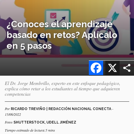
¿Conoces el aprendizaje
basado en retos? Aplícalo
en 5 pasos
Facebook
X
El Dr. Jorge Membrillo, experto en este enfoque pedagógico,
explica cómo retar a los estudiantes al tiempo que adquieren
competencias
Por
-
RICARDO TREVIÑO | REDACCIÓN NACIONAL CONECTA
15/06/2022
Fotos
SHUTTERSTOCK, UDELL JIMÉNEZ
Tiempo estimado de lectura:5 mins