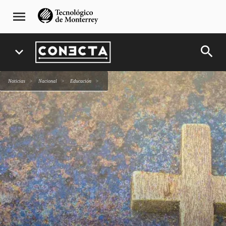
Pasar
navegación
menu
al
principal
contenido
principal
search
expand_more
Noticias
Nacional
Educación