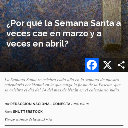
¿Por qué la Semana Santa a
veces cae en marzo y a
veces en abril?
Facebook
X
La Semana Santa se celebra cada año en la semana de nuestro
calendario occidental en la que caiga la fiesta de la Pascua, que
se celebra el día del 14 del mes de Nisán en el calendario judío.
Por
- 28/03/2018
REDACCIÓN NACIONAL CONECTA
Fotos
SHUTTERSTOCK
Tiempo estimado de lectura:3 mins