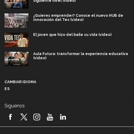
siguiente nivel (video)
¿Quieres emprender? Conoce el nuevo HUB de
Innovación del Tec (video)
El joven que hizo del baile su vida (video)
Aula Futura: transformar la experiencia educativa
(video)
Más que un festival cultural: así es la magia de
VIBRART 2026 (video)
CAMBIAR IDIOMA
ES
Javier Guzmán: investigación con impacto social
(video)
Síguenos
¡México, en el top del mundial de robótica FIRST
2026! (video)
Vida Tec: Pasión, disciplina y básquetbol, con Gael